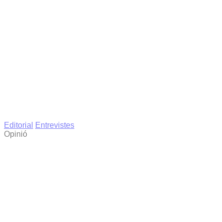
Editorial
Entrevistes
Opinió