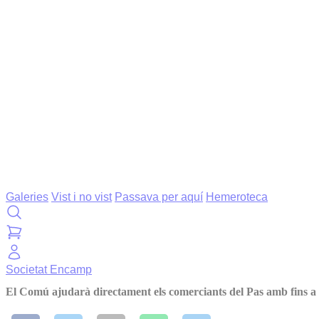
Galeries
Vist i no vist
Passava per aquí
Hemeroteca
Societat
Encamp
El Comú ajudarà directament els comerciants del Pas amb fins a