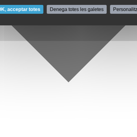
K, acceptar totes
Denega totes les galetes
Personalit