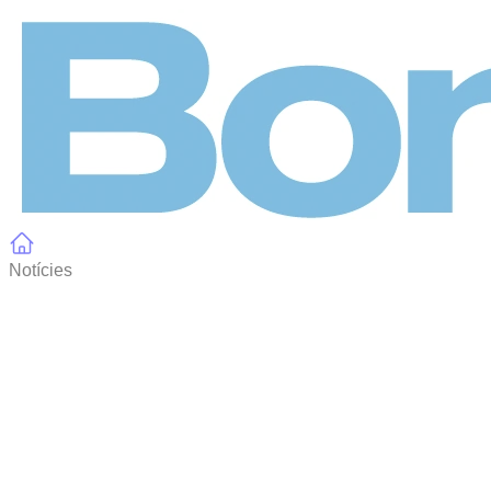
Panell de gestió de galetes
Notícies