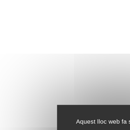
Aquest lloc web fa s