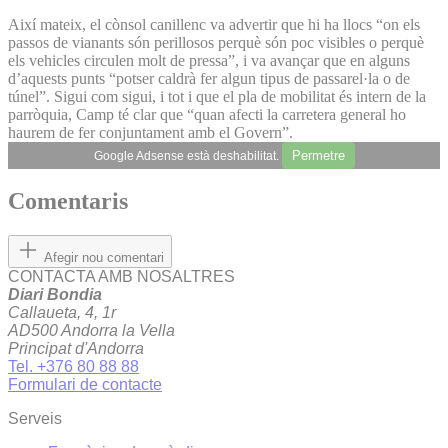
Així mateix, el cònsol canillenc va advertir que hi ha llocs “on els
passos de vianants són perillosos perquè són poc visibles o perquè
els vehicles circulen molt de pressa”, i va avançar que en alguns
d’aquests punts “potser caldrà fer algun tipus de passarel·la o de
túnel”. Sigui com sigui, i tot i que el pla de mobilitat és intern de la
parròquia, Camp té clar que “quan afecti la carretera general ho
haurem de fer conjuntament amb el Govern”.
Permetre
Google Adsense està deshabilitat.
Comentaris
Afegir nou comentari
CONTACTA AMB NOSALTRES
Diari Bondia
Callaueta, 4, 1r
AD500 Andorra la Vella
Principat d'Andorra
Tel. +376 80 88 88
Formulari de contacte
Serveis