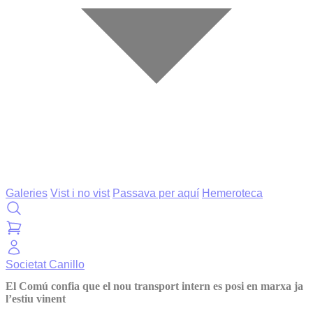
Galeries
Vist i no vist
Passava per aquí
Hemeroteca
Societat
Canillo
El Comú confia que el nou transport intern es posi en marxa ja
l’estiu vinent