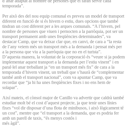
d’anar adaptat al nombre de persones que el faran servir cada
temporada”.
Per això des del nou equip comunal es preveu un model de transport
diferent en funció de si és hivern o estiu, dues opcions que també
tindran un cost diferent per a les arques comunals. “A l’hivern, pel
nombre de persones que viuen i pernocten a la parròquia, pot ser un
transport permanent amb unes freqüències determinades”, va
destacar Camp, que va deixar clar que, en canvi, de cara a “la resta
de l’any veiem més un transport més a la demanda i pensat més per
a la persona que viu a la parròquia que no en el turista”.
D’aquesta manera, la voluntat de la corporació és “veure si ja podem
implementar aquest transport a la demanda per l’estiu vinent” i en
paral·lel anar treballant ja “en un transport més fix” de cara a la
temporada d’hivern vinent, un treball que s’haurà de “complementar
també amb el transport nacional”, com va apuntar Camp, que va
recordar que “ja hi ha unes freqüències fixes i no ens hem de
solapar”.
Així mateix, el cònsol major de Canillo va advertir que caldrà també
estudiar molt bé el cost d’aquest projecte, ja que tenir unes línies
fixes “vol dir disposar d’una flota de minibusos, i això lògicament té
un cost”, mentre que “el transport a la demanda, que es podria fer
amb un parell de taxis, “és menys costós i
més àgil”.