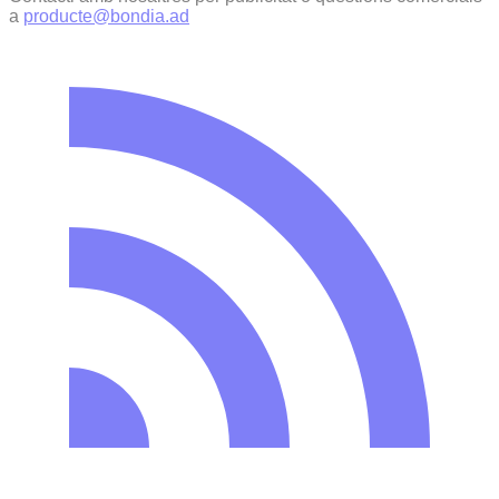
a
producte@bondia.ad