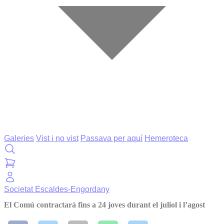
Galeries
Vist i no vist
Passava per aquí
Hemeroteca
Societat
Escaldes-Engordany
El Comú contractarà fins a 24 joves durant el juliol i l’agost