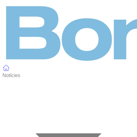
Panell de gestió de galetes
Notícies