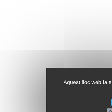
Aquest lloc web fa se
D