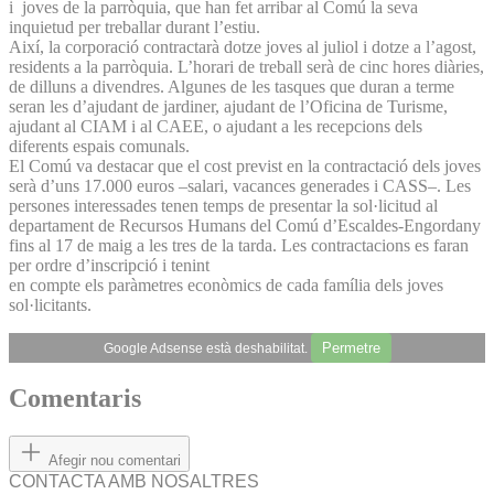
i joves de la parròquia, que han fet arribar al Comú la seva
inquietud per treballar durant l’estiu.
Així, la corporació contractarà dotze joves al juliol i dotze a l’agost,
residents a la parròquia. L’horari de treball serà de cinc hores diàries,
de dilluns a divendres. Algunes de les tasques que duran a terme
seran les d’ajudant de jardiner, ajudant de l’Oficina de Turisme,
ajudant al CIAM i al CAEE, o ajudant a les recepcions dels
diferents espais comunals.
El Comú va destacar que el cost previst en la contractació dels joves
serà d’uns 17.000 euros –salari, vacances generades i CASS–. Les
persones interessades tenen temps de presentar la sol·licitud al
departament de Recursos Humans del Comú d’Escaldes-Engordany
fins al 17 de maig a les tres de la tarda. Les contractacions es faran
per ordre d’inscripció i tenint
en compte els paràmetres econòmics de cada família dels joves
sol·licitants.
Permetre
Google Adsense està deshabilitat.
Comentaris
Afegir nou comentari
CONTACTA AMB NOSALTRES