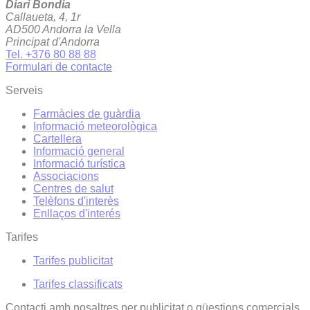
Diari Bondia
Callaueta, 4, 1r
AD500 Andorra la Vella
Principat d'Andorra
Tel. +376 80 88 88
Formulari de contacte
Serveis
Farmàcies de guàrdia
Informació meteorològica
Cartellera
Informació general
Informació turística
Associacions
Centres de salut
Telèfons d'interès
Enllaços d'interés
Tarifes
Tarifes publicitat
Tarifes classificats
Contacti amb nosaltres per publicitat o qüestions comercials