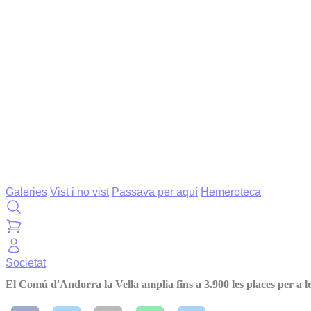
Galeries
Vist i no vist
Passava per aquí
Hemeroteca
Societat
El Comú d'Andorra la Vella amplia fins a 3.900 les places per a les 