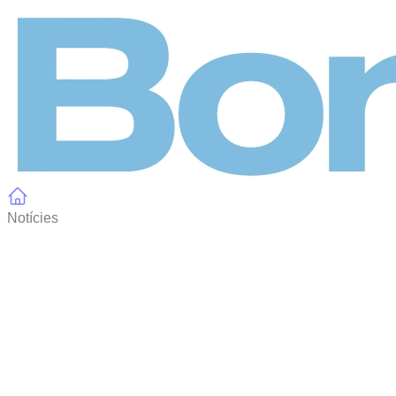
Panell de gestió de galetes
Notícies