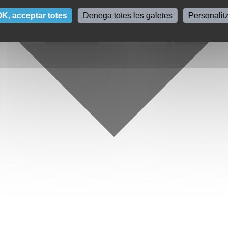
K, acceptar totes
Denega totes les galetes
Personalit