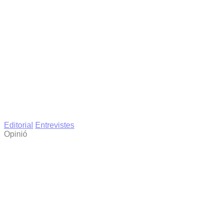
Editorial
Entrevistes
Opinió