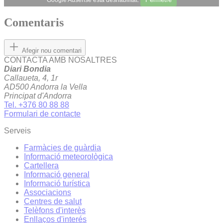
Comentaris
Afegir nou comentari
CONTACTA AMB NOSALTRES
Diari Bondia
Callaueta, 4, 1r
AD500 Andorra la Vella
Principat d'Andorra
Tel. +376 80 88 88
Formulari de contacte
Serveis
Farmàcies de guàrdia
Informació meteorològica
Cartellera
Informació general
Informació turística
Associacions
Centres de salut
Telèfons d'interès
Enllaços d'interés