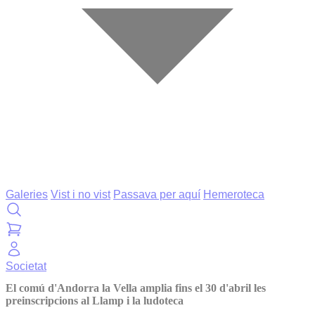
Galeries
Vist i no vist
Passava per aquí
Hemeroteca
Societat
El comú d'Andorra la Vella amplia fins el 30 d'abril les
preinscripcions al Llamp i la ludoteca