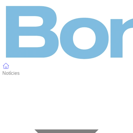
Panell de gestió de galetes
Notícies