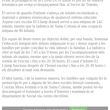
evitar la propagació de la Covid-19, el tràmit es pot fer de manera
telemàtica per evitar el desplaçament físic al Servei de Tràmits.
El servei de guarda d'infants s'adreça als infants escolaritzats a
maternal o primera ensenyança de qualsevol sistema educatiu.
Aquest curs escolar El Llamp donarà servei a una mitjana de 142
infants, mentre que la ludoteca de Santa Coloma té una ocupació
mitjana de 90 infants.
Els espais de lleure tenen un objectiu doble; per una banda, fomentar
l’educació integral dels infants mitjançant el joc i donar suport a les
famílies per poder conciliar la vida laboral i la familiar. La ludoteca
obre al matí de les 7.45 a les 9 hores per fer l’acompanyament dels
infants als matins, mentre que a la tarda ofereix servei des de la
sortida de l'escola i fins a les 20.30 hores. El casal d’infants El
Llamp funciona després de l’horari escolar i fins a les 20.30 hores i
els dissabtes al matí sota demanda.
D'altra banda, i de la mateixa manera, les famílies que vulguin fer la
preinscripció per a alguna de les dues escoles bressol comunals,
Conxita Mora Jordana o la de Santa Coloma, també poden fer-ho
descarregant el formulari a través d’Internet i tramitant-lo al
departament de Social via correu electrònic.
Permetre
Google Adsense està deshabilitat.