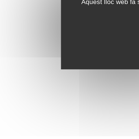
Aquest lloc web fa s