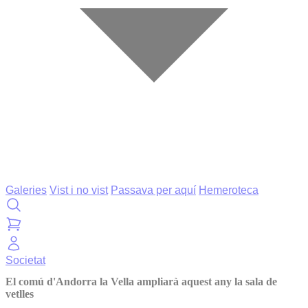
Galeries
Vist i no vist
Passava per aquí
Hemeroteca
Societat
El comú d'Andorra la Vella ampliarà aquest any la sala de
vetlles