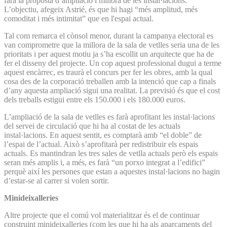
farà la proposta d’ampliació i millora de les instal·lacions.
L’objectiu, afegeix Astrié, és que hi hagi “més amplitud, més
comoditat i més intimitat” que en l'espai actual.
Tal com remarca el cònsol menor, durant la campanya electoral es
van comprometre que la millora de la sala de vetlles seria una de les
prioritats i per aquest motiu ja s’ha escollit un arquitecte que ha de
fer el disseny del projecte. Un cop aquest professional dugui a terme
aquest encàrrec, es traurà el concurs per fer les obres, amb la qual
cosa des de la corporació treballen amb la intenció que cap a finals
d’any aquesta ampliació sigui una realitat. La previsió és que el cost
dels treballs estigui entre els 150.000 i els 180.000 euros.
L’ampliació de la sala de vetlles es farà aprofitant les instal·lacions
del servei de circulació que hi ha al costat de les actuals
instal·lacions. En aquest sentit, es comptarà amb “el doble” de
l’espai de l’actual. Això s’aprofitarà per redistribuir els espais
actuals. Es mantindran les tres sales de vetlla actuals però els espais
seran més amplis i, a més, es farà “un porxo integrat a l’edifici”
perquè així les persones que estan a aquestes instal·lacions no hagin
d’estar-se al carrer si volen sortir.
Minideixalleries
Altre projecte que el comú vol materialitzar és el de continuar
construint minideixalleries (com les que hi ha als aparcaments del