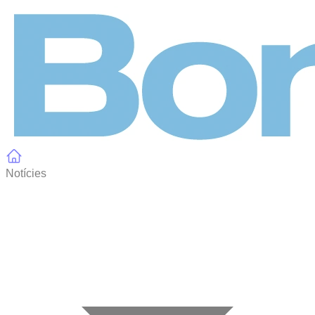
Panell de gestió de galetes
Notícies