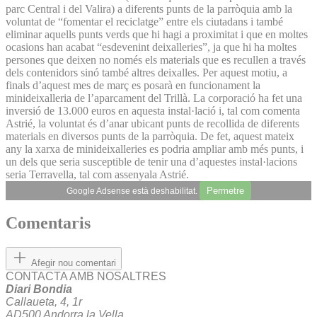
parc Central i del Valira) a diferents punts de la parròquia amb la
voluntat de “fomentar el reciclatge” entre els ciutadans i també
eliminar aquells punts verds que hi hagi a proximitat i que en moltes
ocasions han acabat “esdevenint deixalleries”, ja que hi ha moltes
persones que deixen no només els materials que es recullen a través
dels contenidors sinó també altres deixalles. Per aquest motiu, a
finals d’aquest mes de març es posarà en funcionament la
minideixalleria de l’aparcament del Trillà. La corporació ha fet una
inversió de 13.000 euros en aquesta instal·lació i, tal com comenta
Astrié, la voluntat és d’anar ubicant punts de recollida de diferents
materials en diversos punts de la parròquia. De fet, aquest mateix
any la xarxa de minideixalleries es podria ampliar amb més punts, i
un dels que seria susceptible de tenir una d’aquestes instal·lacions
seria Terravella, tal com assenyala Astrié.
Permetre
Google Adsense està deshabilitat.
Comentaris
Afegir nou comentari
CONTACTA AMB NOSALTRES
Diari Bondia
Callaueta, 4, 1r
AD500 Andorra la Vella