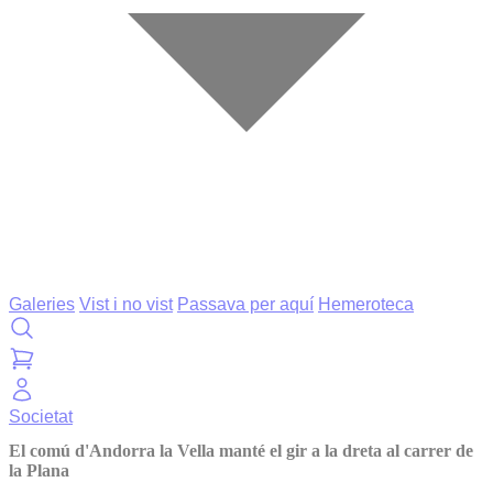
Galeries
Vist i no vist
Passava per aquí
Hemeroteca
Societat
El comú d'Andorra la Vella manté el gir a la dreta al carrer de
la Plana