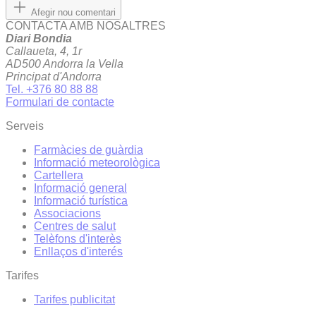
Afegir nou comentari
CONTACTA AMB NOSALTRES
Diari Bondia
Callaueta, 4, 1r
AD500 Andorra la Vella
Principat d'Andorra
Tel. +376 80 88 88
Formulari de contacte
Serveis
Farmàcies de guàrdia
Informació meteorològica
Cartellera
Informació general
Informació turística
Associacions
Centres de salut
Telèfons d'interès
Enllaços d'interés
Tarifes
Tarifes publicitat