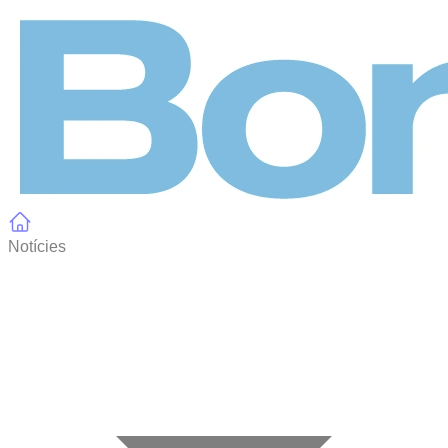
Panell de gestió de galetes
Notícies