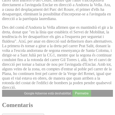
carrer dels Barrers o del Cedre, mentre que l'altre s'incorporava
directament a l'avinguda Enclar en direcció a Andorra la Vella. Ara,
a causa del desplaçament del Parc del Roure, el primer d'ells ha
desaparegut, eliminant la possibilitat d'incorporar-se a l'avinguda en
direcció a la parròquia laurediana.
Des del comú d'Andorra la Vella afirmen que es mantindrà el gir a la
dreta, donat que "en la línia que estableix el Servei de Mobilitat, la
tendència és fer desaparèixer els girs a l'esquerra per seguretat i
fluïdesa". Així, per anar en direcció sud defineixen dues alternatives.
La primera és tornar a girar a la dreta pel carrer Prat Salit, donant la
volta a l'escola andorrana de segona ensenyança de Santa Coloma, i
dirigir-se a Sant Julià per la CG1, mentre que la segona és continuar
conduint fins a la rotonda del carrer Gil Torres i, allà, fer el canvi de
direcció per tornar a baixar de nou per l'avinguda d'Enclar. Amb tot,
alguns veïns de la zona, en comptes d'entrar al poble pel carrer de la
Plana, ho continuen fent pel carrer de la Verge del Remei, igual que
quan el vial estava en obres, de manera que quan arriben a la
rotonda del costat de l'edifici de bombers ja poden pendre qualsevol
direcció.
Permetre
Google Adsense està deshabilitat.
Comentaris