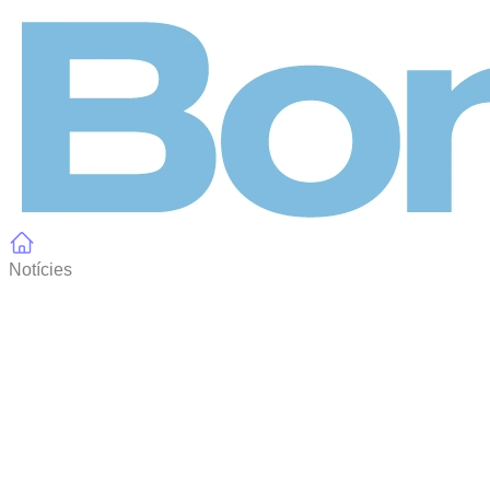
Panell de gestió de galetes
Notícies