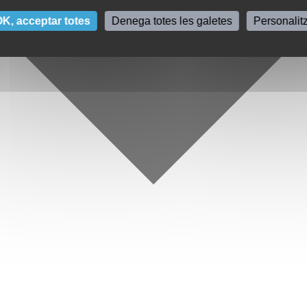
K, acceptar totes
Denega totes les galetes
Personalit