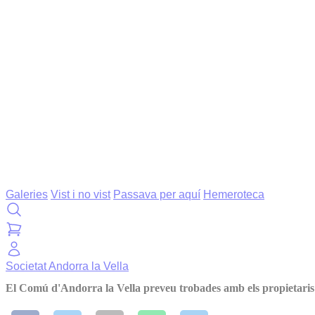
Galeries
Vist i no vist
Passava per aquí
Hemeroteca
Societat
Andorra la Vella
El Comú d'Andorra la Vella preveu trobades amb els propietaris de