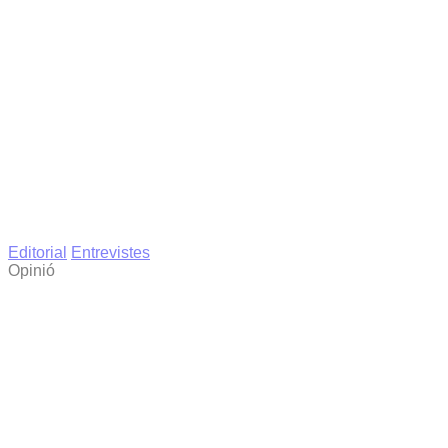
Editorial
Entrevistes
Opinió