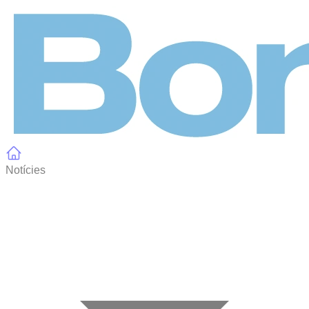
Panell de gestió de galetes
Notícies