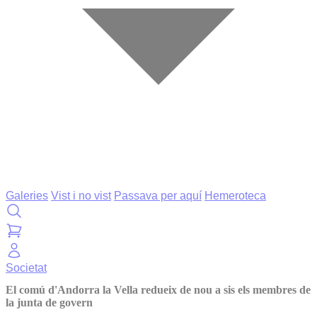
Galeries
Vist i no vist
Passava per aquí
Hemeroteca
Societat
El comú d'Andorra la Vella redueix de nou a sis els membres de
la junta de govern