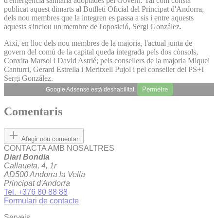
d'emergència sanitària adoptades pel Govern. Tal com consta
publicat aquest dimarts al Butlletí Oficial del Principat d'Andorra,
dels nou membres que la integren es passa a sis i entre aquests
aquests s'inclou un membre de l'oposició, Sergi González.
Així, en lloc dels nou membres de la majoria, l'actual junta de
govern del comú de la capital queda integrada pels dos cònsols,
Conxita Marsol i David Astrié; pels consellers de la majoria Miquel
Canturri, Gerard Estrella i Meritxell Pujol i pel conseller del PS+I
Sergi González.
Permetre
Google Adsense està deshabilitat.
Comentaris
Afegir nou comentari
CONTACTA AMB NOSALTRES
Diari Bondia
Callaueta, 4, 1r
AD500 Andorra la Vella
Principat d'Andorra
Tel. +376 80 88 88
Formulari de contacte
Serveis