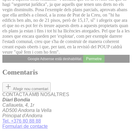
hagi "seguretat jurídica", ja que aquells que tenen uns drets no els
vegin disminuïts. Posa l'exemple dels plans parcials, aprovats abans
que ella arribés a cònsol, a la zona de Prat de la Creu, on "hi ha
edificis ben alts, no de 21 pisos, però de 15,17, sí" i afegeix que ara
el que no es pot fer és treure aquests drets a aquests propietaris quan
els plans ja estan i fins i tot hi ha llicències atorgades. Pel que fa a les
zones que encara queden per 'explotar', com per exemple darrere
l'estadi comunal, creu que s'ha de construir de manera coherent
creant espais oberts i que, per tant, en la revisió del POUP caldrà
veure "què fem i com ho fem".
Permetre
Google Adsense està deshabilitat.
Comentaris
Afegir nou comentari
CONTACTA AMB NOSALTRES
Diari Bondia
Callaueta, 4, 1r
AD500 Andorra la Vella
Principat d'Andorra
Tel. +376 80 88 88
Formulari de contacte