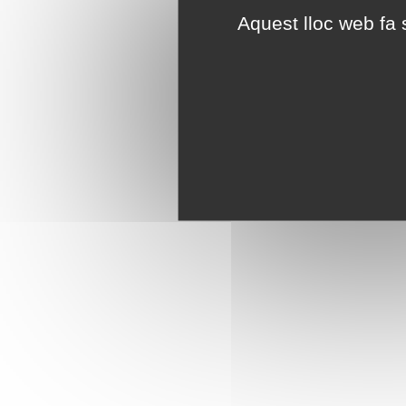
Aquest lloc web fa s