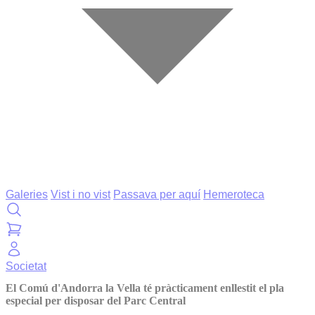
Galeries
Vist i no vist
Passava per aquí
Hemeroteca
Societat
El Comú d'Andorra la Vella té pràcticament enllestit el pla
especial per disposar del Parc Central