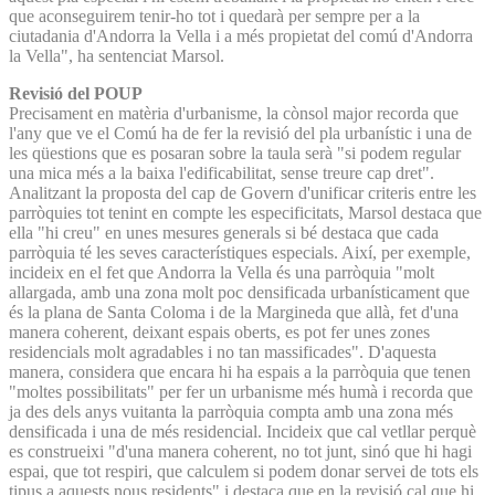
que aconseguirem tenir-ho tot i quedarà per sempre per a la
ciutadania d'Andorra la Vella i a més propietat del comú d'Andorra
la Vella", ha sentenciat Marsol.
Revisió del POUP
Precisament en matèria d'urbanisme, la cònsol major recorda que
l'any que ve el Comú ha de fer la revisió del pla urbanístic i una de
les qüestions que es posaran sobre la taula serà "si podem regular
una mica més a la baixa l'edificabilitat, sense treure cap dret".
Analitzant la proposta del cap de Govern d'unificar criteris entre les
parròquies tot tenint en compte les especificitats, Marsol destaca que
ella "hi creu" en unes mesures generals si bé destaca que cada
parròquia té les seves característiques especials. Així, per exemple,
incideix en el fet que Andorra la Vella és una parròquia "molt
allargada, amb una zona molt poc densificada urbanísticament que
és la plana de Santa Coloma i de la Margineda que allà, fet d'una
manera coherent, deixant espais oberts, es pot fer unes zones
residencials molt agradables i no tan massificades". D'aquesta
manera, considera que encara hi ha espais a la parròquia que tenen
"moltes possibilitats" per fer un urbanisme més humà i recorda que
ja des dels anys vuitanta la parròquia compta amb una zona més
densificada i una de més residencial. Incideix que cal vetllar perquè
es construeixi "d'una manera coherent, no tot junt, sinó que hi hagi
espai, que tot respiri, que calculem si podem donar servei de tots els
tipus a aquests nous residents" i destaca que en la revisió cal que hi