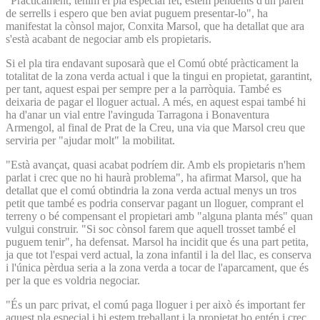
"Pràcticament, tenim el pla especial fet, estem pendents d'un parell
de serrells i espero que ben aviat puguem presentar-lo", ha
manifestat la cònsol major, Conxita Marsol, que ha detallat que ara
s'està acabant de negociar amb els propietaris.
Si el pla tira endavant suposarà que el Comú obté pràcticament la
totalitat de la zona verda actual i que la tingui en propietat, garantint,
per tant, aquest espai per sempre per a la parròquia. També es
deixaria de pagar el lloguer actual. A més, en aquest espai també hi
ha d'anar un vial entre l'avinguda Tarragona i Bonaventura
Armengol, al final de Prat de la Creu, una via que Marsol creu que
serviria per "ajudar molt" la mobilitat.
"Està avançat, quasi acabat podríem dir. Amb els propietaris n'hem
parlat i crec que no hi haurà problema", ha afirmat Marsol, que ha
detallat que el comú obtindria la zona verda actual menys un tros
petit que també es podria conservar pagant un lloguer, comprant el
terreny o bé compensant el propietari amb "alguna planta més" quan
vulgui construir. "Si soc cònsol farem que aquell trosset també el
puguem tenir", ha defensat. Marsol ha incidit que és una part petita,
ja que tot l'espai verd actual, la zona infantil i la del llac, es conserva
i l'única pèrdua seria a la zona verda a tocar de l'aparcament, que és
per la que es voldria negociar.
"És un parc privat, el comú paga lloguer i per això és important fer
aquest pla especial i hi estem treballant i la propietat ho entén i crec