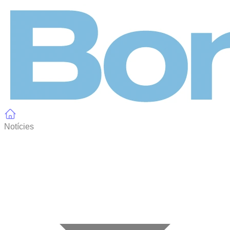
Panell de gestió de galetes
Notícies