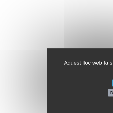
Aquest lloc web fa se
D