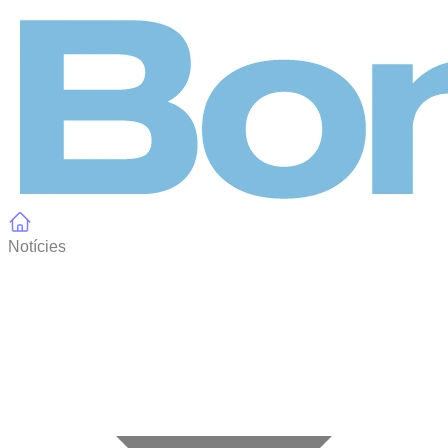
Panell de gestió de galetes
Notícies