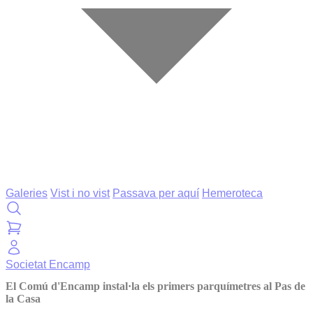
Galeries
Vist i no vist
Passava per aquí
Hemeroteca
Societat
Encamp
El Comú d'Encamp instal·la els primers parquímetres al Pas de
la Casa