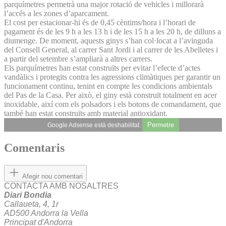
parquímetres permetrà una major rotació de vehicles i millorarà
l’accés a les zones d’aparcament.
El cost per estacionar-hi és de 0,45 cèntims/hora i l’horari de
pagament és de les 9 h a les 13 h i de les 15 h a les 20 h, de dilluns a
diumenge. De moment, aquests ginys s’han col·locat a l’avinguda
del Consell General, al carrer Sant Jordi i al carrer de les Abelletes i
a partir del setembre s’ampliarà a altres carrers.
Els parquímetres han estat construïts per evitar l’efecte d’actes
vandàlics i protegits contra les agressions climàtiques per garantir un
funcionament continu, tenint en compte les condicions ambientals
del Pas de la Casa. Per això, el giny està construït totalment en acer
inoxidable, així com els polsadors i els botons de comandament, que
també han estat construïts amb material antioxidant.
Permetre
Google Adsense està deshabilitat.
Comentaris
Afegir nou comentari
CONTACTA AMB NOSALTRES
Diari Bondia
Callaueta, 4, 1r
AD500 Andorra la Vella
Principat d'Andorra