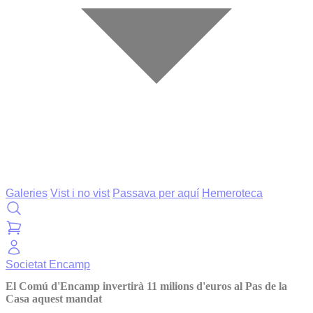
Galeries
Vist i no vist
Passava per aquí
Hemeroteca
Societat
Encamp
El Comú d'Encamp invertirà 11 milions d'euros al Pas de la
Casa aquest mandat