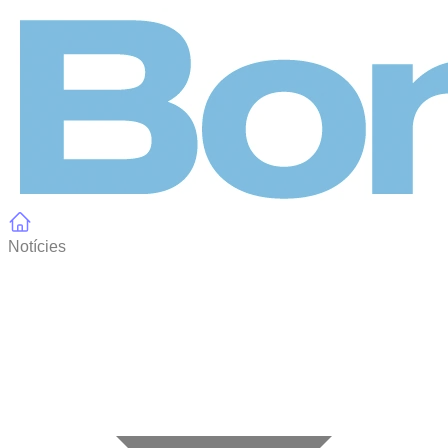
Panell de gestió de galetes
Notícies