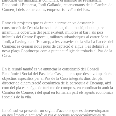
participar els mandataris comunals, el ministre de Presidència,
Economia i Empresa, Jordi Gallardo, representants de la Cambra de
Comerç i dels comerciants, empresaris i veïns del Pas.
Entre els projectes que es duran a terme en va destacar la
construcció de l’escola bressol i el llaç d’animació, el nou parc
infantil i la cobertura del parc existent, millores al bar i als jocs
infantils del Centre Esportiu, millores urbanístiques al carrer Sant
Jordi, a l’avinguda d’Encamp, a les voravies de la vila i a l’accés del
Cramea; es crearan nous pous de captació d’aigua, i es definirà la
nova plaça Coprínceps com a punt neuràlgic de trobada al Pas de la
Casa.
En la reunió també es va anunciar la constitució del Consell
Econòmic i Social del Pas de la Casa, un ens que desenvoluparà els
objectius específics per al Pas de la Casa integrats dins del pla
director de dinamització econòmica de la parròquia d’Encamp, així
com del pla estratègic de turisme de compres, en coordinació amb la
Cambra de Comerç i del qual en formaran part els agents econòmics
i socials de la vila.
La cònsol va presentar un seguit d’accions que es desenvoluparan
en dos àmbits d’actuació: el pla d’accions socioeconòmiques de