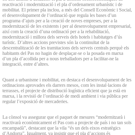
reactivació i modernització i el pla d’ordenament urbanístic i de
mobilitat. El primer pla inclou, a més del Consell Econòmic i Social,
el desenvolupament de l’ordinació que regula les bases d’un
programa d’ajuts per a la creació de noves empreses, per a la
modernització de les existents i per al desenvolupament empresarial,
així com la creació d’una ordinació per a la rehabilitació,
modernització i millora dels serveis dels hotels i habitatges d’ús
turístic. D’altres accions previstes són la continuïtat de la
descentralització de les tramitacions dels serveis centrals perquè els
habitants del Pas no hagin de desplaçar-se o la posada en marxa
d’un pla d’acollida per a nous treballadors per a facilitar-ne la
integració, entre d’altres.
Quant a urbanisme i mobilitat, en destaca el desenvolupament de les
ordinacions aprovades els darrers mesos, com les instal·lacions de
terrasses, el projecte de distribució logística eficient que ja està en
marxa, i la revisió de l’ordinació de medi ambient i via pública per
regular l’exposició de mercaderies.
La cònsol va assegurar que el paquet de mesures “modernitzarà i
reactivarà econòmicament el Pas com a projecte de país i no tan sols
encampadà”, destacant que la vila “és un dels eixos estratègics
d’Andorra”. Igualment, va insistir que el pla d’accions és