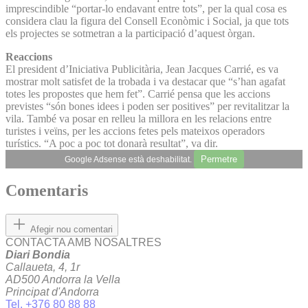
imprescindible “portar-lo endavant entre tots”, per la qual cosa es
considera clau la figura del Consell Econòmic i Social, ja que tots
els projectes se sotmetran a la participació d’aquest òrgan.
Reaccions
El president d’Iniciativa Publicitària, Jean Jacques Carrié, es va
mostrar molt satisfet de la trobada i va destacar que “s’han agafat
totes les propostes que hem fet”. Carrié pensa que les accions
previstes “són bones idees i poden ser positives” per revitalitzar la
vila. També va posar en relleu la millora en les relacions entre
turistes i veïns, per les accions fetes pels mateixos operadors
turístics. “A poc a poc tot donarà resultat”, va dir.
Permetre
Google Adsense està deshabilitat.
Comentaris
Afegir nou comentari
CONTACTA AMB NOSALTRES
Diari Bondia
Callaueta, 4, 1r
AD500 Andorra la Vella
Principat d'Andorra
Tel. +376 80 88 88