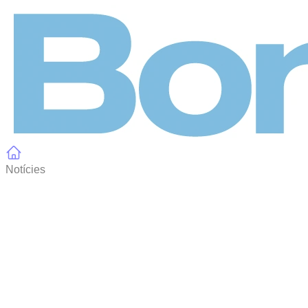
Panell de gestió de galetes
Notícies