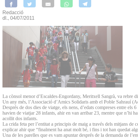
Redacció
dl., 04/07/2011
La cònsol menor d’Escaldes-Engordany, Meritxell Sangrà, va rebre dillu
Un any més, l’Associació d’Amics Solidaris amb el Poble Sahrauí (Adsa
Després de dos dies de viatge, els nens, d’edats compreses entre els 6 i
havien de viatjar 28 infants, ahir en van arribar 23, mentre que n’hi 
acollit dos infants.
La crida feta per l’entitat a principis de maig a través dels mitjans d
explicar ahir que “finalment ha anat molt bé, i fins i tot han quedat al
Una de les parelles que es vam apuntar després de la demanda de l’enti