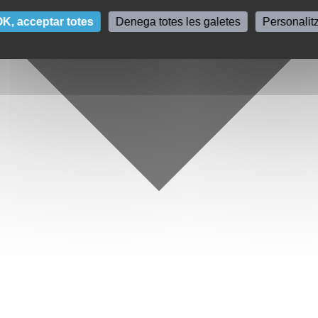
K, acceptar totes
Denega totes les galetes
Personalit