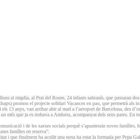
ns al migdia, al Prat del Roure, 24 infants sahrauís, que passaran dos 
ps) promou el projecte solidari Vacances en pau, que permetrà als infan
 els 13 anys, van arribar ahir al matí a l’aeroport de Barcelona, des d’o
ha un més que ja es trobava a Andorra, acompanyat dels seus pares. En to
e comunicació i de les xarxes socials perquè s’apuntessin noves famílies,
gunes famílies en reserva”.
tat i que finalment ha acollit una nena ha estat la formada per Pepa Gal