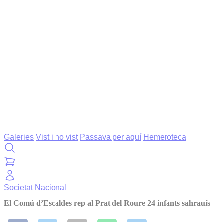
Galeries
Vist i no vist
Passava per aquí
Hemeroteca
Societat
Nacional
El Comú d’Escaldes rep al Prat del Roure 24 infants sahrauís