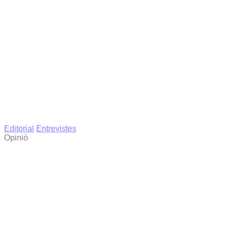
Editorial
Entrevistes
Opinió