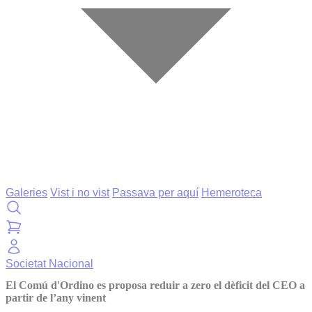
Galeries
Vist i no vist
Passava per aquí
Hemeroteca
Societat
Nacional
El Comú d'Ordino es proposa reduir a zero el dèficit del CEO a
partir de l’any vinent