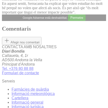
En aquest sentit, Serracanta ha explicat que volen estudiar-ho molt
bé perquè no volen que afecti als socis. És per això qie “és molt
important que tingui el menor impacte possible”.
Permetre
Google Adsense està deshabilitat.
Comentaris
Afegir nou comentari
CONTACTA AMB NOSALTRES
Diari Bondia
Callaueta, 4, 1r
AD500 Andorra la Vella
Principat d'Andorra
Tel. +376 80 88 88
Formulari de contacte
Serveis
Farmàcies de guàrdia
Informació meteorològica
Cartellera
Informació general
Informació turística