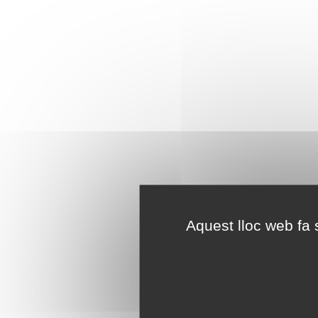
Aquest lloc web fa s