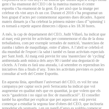
gent s’ha enamorat del CEO i de la mateixa manera el centre
esportiu s’ha enamorat de la gent. És per això que la imatge per
celebrar els vint anys és un cor. Durant el 2016 s’ha programat un
bon grapat d’actes per commemorar aquestes dues dècades. Aquest
mateix dimarts ja s’ha celebrat la primera màster class d'`'spinning' i
es tornarà a repetir aquest dimecres i dijous a les 18.30 hores.
A més, la cap de departament del CEO, Judit Villaró, ha indicat que
al març està previst fer activitats per commemorar el dia de la dona
treballadora, com per exemple xerrades de nutrició, 'masterclass de
zumba i tallers de maquillatge, entre d’altres. A l’abril se celebrà el
dia mundial de l'esport i la salut i també es faran activitats especials
per Sant Jordi. Al maig està previst fer una 'masterclass' de 'cycling'
ambientada amb música dels anys 90 i també una degustació de
còctels. A l’estiu es farà una aturada, i al setembre es reprendran les
iniciatives fins a finals d’any. Totes les activitats previstes es poden
consultar al web del Centre Esportiu.
En aquesta línia, aprofitant l’aniversari del CEO, es vol fer una
campanya per captar socis però Serracanta ha indicat que vol
augmentar en qualitat més que en quantitat, ja que volem que els
socis “gaudeixin i no sigui un lloc de massificació”. El conseller
també ha aprofitat per explicar que per aquest any està previst
començar a estudiar la segona fase d'obres del CEO, que inclouria
remodelar els vestuaris, i en un parell d’anys es voldria començar.