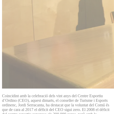
Coincidint amb la celebració dels vint anys del Centre Esportiu
d’Ordino (CEO), aquest dimarts, el conseller de Turisme i Esports
ordinenc, Jordi Serracanta, ha destacat que la voluntat del Comú és
que de cara al 2017 el dèficit del CEO sigui zero. El 2008 el dèficit