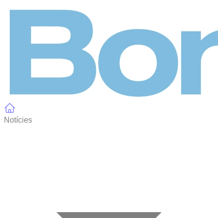
Panell de gestió de galetes
Notícies