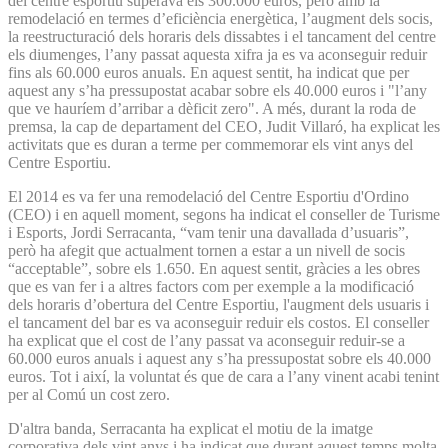
del centre esportiu superava els 300.000 euros, però amb la
remodelació en termes d’eficiència energètica, l’augment dels socis,
la reestructuració dels horaris dels dissabtes i el tancament del centre
els diumenges, l’any passat aquesta xifra ja es va aconseguir reduir
fins als 60.000 euros anuals. En aquest sentit, ha indicat que per
aquest any s’ha pressupostat acabar sobre els 40.000 euros i "l’any
que ve hauríem d’arribar a dèficit zero". A més, durant la roda de
premsa, la cap de departament del CEO, Judit Villaró, ha explicat les
activitats que es duran a terme per commemorar els vint anys del
Centre Esportiu.
El 2014 es va fer una remodelació del Centre Esportiu d'Ordino
(CEO) i en aquell moment, segons ha indicat el conseller de Turisme
i Esports, Jordi Serracanta, “vam tenir una davallada d’usuaris”,
però ha afegit que actualment tornen a estar a un nivell de socis
“acceptable”, sobre els 1.650. En aquest sentit, gràcies a les obres
que es van fer i a altres factors com per exemple a la modificació
dels horaris d’obertura del Centre Esportiu, l'augment dels usuaris i
el tancament del bar es va aconseguir reduir els costos. El conseller
ha explicat que el cost de l’any passat va aconseguir reduir-se a
60.000 euros anuals i aquest any s’ha pressupostat sobre els 40.000
euros. Tot i així, la voluntat és que de cara a l’any vinent acabi tenint
per al Comú un cost zero.
D'altra banda, Serracanta ha explicat el motiu de la imatge
corporativa dels vint anys i ha indicat que durant aquest temps molta