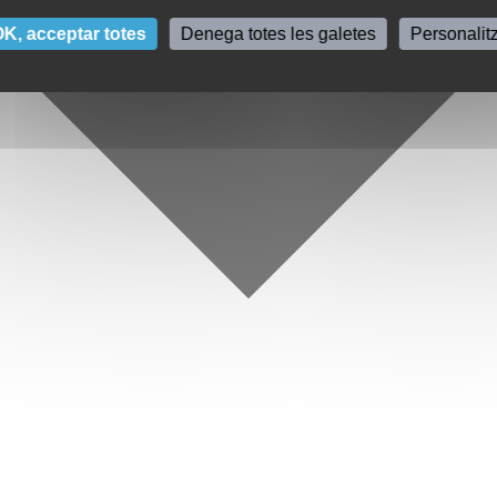
K, acceptar totes
Denega totes les galetes
Personalit