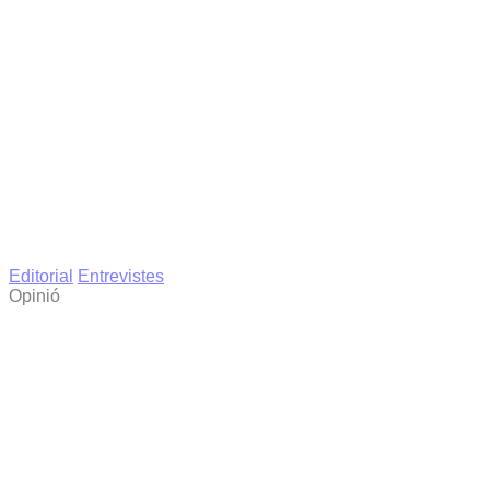
Editorial
Entrevistes
Opinió