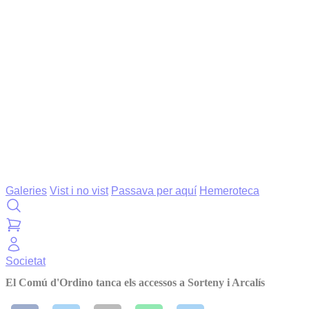
Galeries
Vist i no vist
Passava per aquí
Hemeroteca
Societat
El Comú d'Ordino tanca els accessos a Sorteny i Arcalís