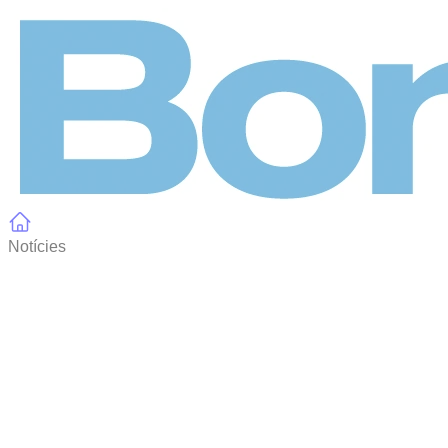
Panell de gestió de galetes
Notícies