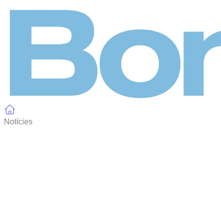
Panell de gestió de galetes
Notícies