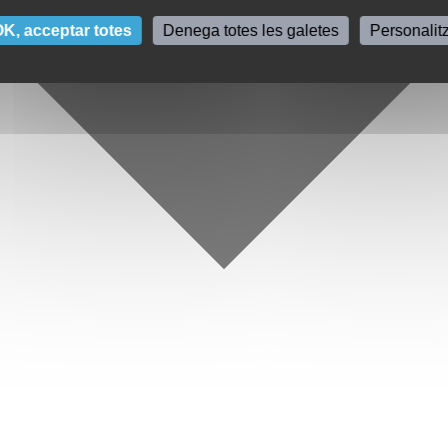
K, acceptar totes
Denega totes les galetes
Personalit