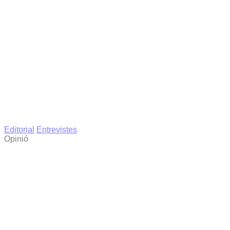
Editorial
Entrevistes
Opinió