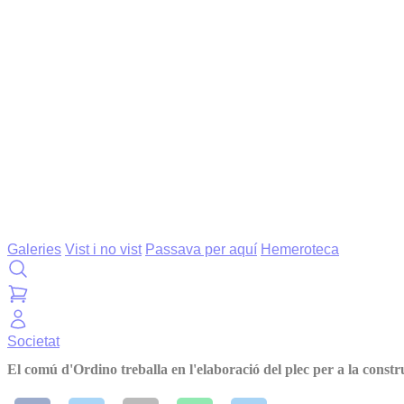
Galeries
Vist i no vist
Passava per aquí
Hemeroteca
Societat
El comú d'Ordino treballa en l'elaboració del plec per a la constr