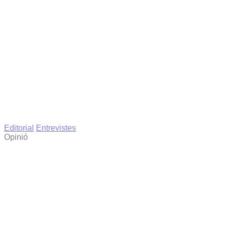
Editorial
Entrevistes
Opinió