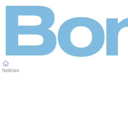
Panell de gestió de galetes
Notícies