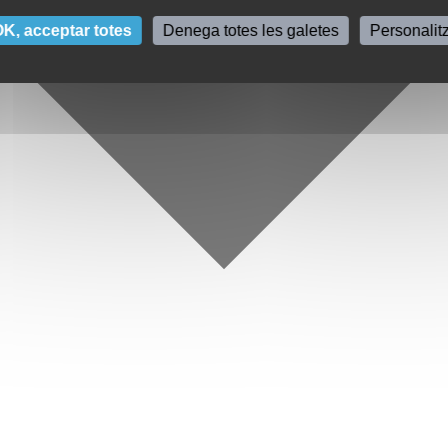
K, acceptar totes
Denega totes les galetes
Personalit