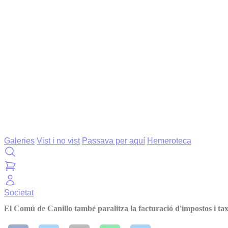
Galeries
Vist i no vist
Passava per aquí
Hemeroteca
Societat
El Comú de Canillo també paralitza la facturació d'impostos i taxe