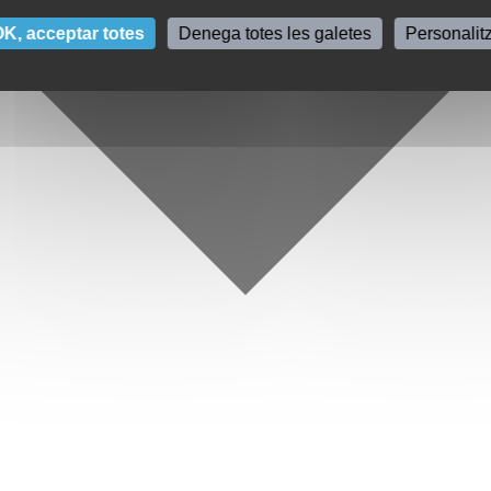
K, acceptar totes
Denega totes les galetes
Personalit