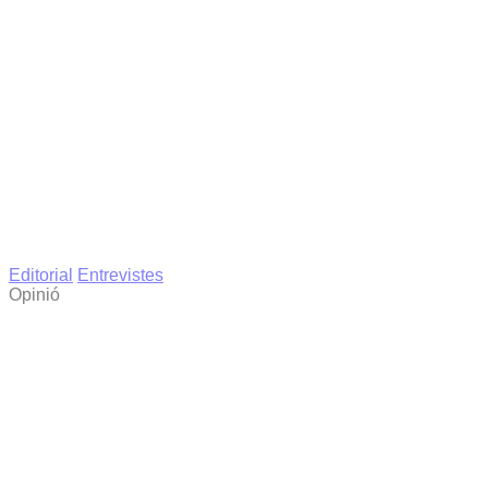
Editorial
Entrevistes
Opinió