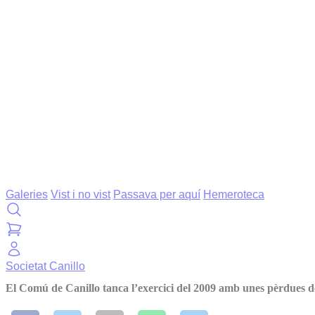
Galeries
Vist i no vist
Passava per aquí
Hemeroteca
Societat
Canillo
El Comú de Canillo tanca l’exercici del 2009 amb unes pèrdues d