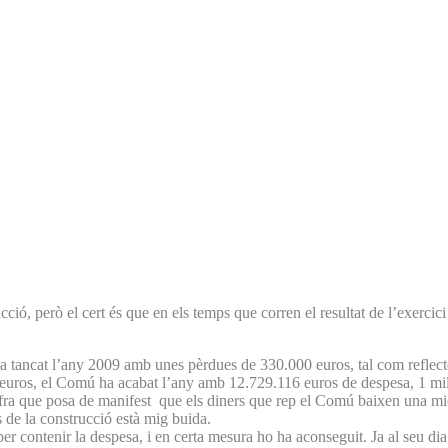
ció, però el cert és que en els temps que corren el resultat de l’exerci
ha tancat l’any 2009 amb unes pèrdues de 330.000 euros, tal com reflect
00 euros, el Comú ha acabat l’any amb 12.729.116 euros de despesa, 1 mil
fra que posa de manifest que els diners que rep el Comú baixen una mica
s de la construcció està mig buida.
r contenir la despesa, i en certa mesura ho ha aconseguit. Ja al seu dia