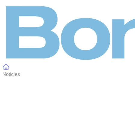
Panell de gestió de galetes
Notícies