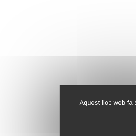
Aquest lloc web fa s