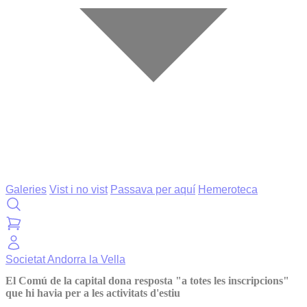
Galeries
Vist i no vist
Passava per aquí
Hemeroteca
Societat
Andorra la Vella
El Comú de la capital dona resposta "a totes les inscripcions"
que hi havia per a les activitats d'estiu