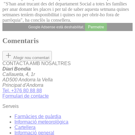
"S'han anat trucant des del departament Social a totes les famílies
per anar donant les places i per tal de saber aquesta setmana quines
setmanes teníem disponibilitat i quines no per obrir-ho fora de
parròquia", ha conclòs la consellera.
Permetre
Google Adsense està deshabilitat.
Comentaris
Afegir nou comentari
CONTACTA AMB NOSALTRES
Diari Bondia
Callaueta, 4, 1r
AD500 Andorra la Vella
Principat d'Andorra
Tel. +376 80 88 88
Formulari de contacte
Serveis
Farmàcies de guàrdia
Informació meteorològica
Cartellera
Informació general