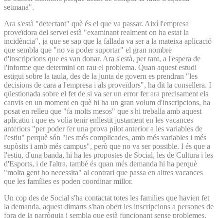
setmana".
Ara s'està "detectant" què és el que va passar. Així l'empresa
proveïdora del servei està "examinant realment on ha estat la
incidència", ja que se sap que la fallada va ser a la mateixa aplicació
que sembla que "no va poder suportar" el gran nombre
d'inscripcions que es van donar. Ara s'està, per tant, a l'espera de
l'informe que determini on rau el problema. Quan aquest estudi
estigui sobre la taula, des de la junta de govern es prendran "les
decisions de cara a l'empresa i als proveïdors", ha dit la consellera. I
qüestionada sobre el fet de si va ser un error fer ara precisament els
canvis en un moment en què hi ha un gran volum d'inscripcions, ha
posat en relleu que "fa molts mesos" que s'hi treballa amb aquest
aplicatiu i que es volia tenir enllestit justament en les vacances
anteriors "per poder fer una prova pilot anterior a les variables de
l'estiu" perquè són "les més complicades, amb més variables i més
supòsits i amb més campus", però que no va ser possible. I és que a
l'estiu, d'una banda, hi ha les propostes de Social, les de Cultura i les
d'Esports, i de l'altra, també és quan més demanda hi ha perquè
"molta gent ho necessita" al contrari que passa en altres vacances
que les famílies es poden coordinar millor.
Un cop des de Social s'ha contactat totes les famílies que havien fet
la demanda, aquest dimarts s'han obert les inscripcions a persones de
fora de la parròquia i sembla que està funcionant sense problemes.