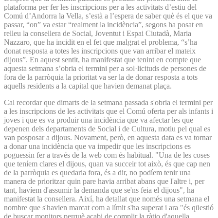
plataforma per fer les inscripcions per a les activitats d’estiu del
Comú d’Andorra la Vella, s’està a l’espera de saber què és el que va
passar, “on” va estar “realment la incidència”, segons ha posat en
relleu la consellera de Social, Joventut i Espai Ciutadà, Maria
Nazzaro, que ha incidit en el fet que malgrat el problema, “s’ha
donat resposta a totes les inscripcions que van arribar el mateix
dijous”. En aquest sentit, ha manifestat que tenint en compte que
aquesta setmana s’obria el termini per a sol·licituds de persones de
fora de la parròquia la prioritat va ser la de donar resposta a tots
aquells residents a la capital que havien demanat plaça.
Cal recordar que dimarts de la setmana passada s'obria el termini per
a les inscripcions de les activitats que el Comú oferta per als infants i
joves i que es va produir una incidència que va afectar les que
depenen dels departaments de Social i de Cultura, motiu pel qual es
van posposar a dijous. Novament, però, en aquesta data es va tornar
a donar una incidència que va impedir que les inscripcions es
poguessin fer a través de la web com és habitual. "Una de les coses
que teníem clares el dijous, quan va succeir tot això, és que cap nen
de la parròquia es quedaria fora, és a dir, no podíem tenir una
manera de prioritzar quin pare havia arribat abans que l'altre i, per
tant, havíem d'assumir la demanda que se'ns feia el dijous", ha
manifestat la consellera. Així, ha detallat que només una setmana el
nombre que s'havien marcat com a límit s'ha superat i ara "és qüestió
de buscar monitors perquè acabi de complir la ràtio d'aquella