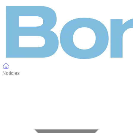
Panell de gestió de galetes
Notícies