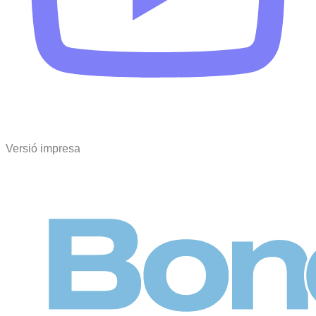
Versió impresa