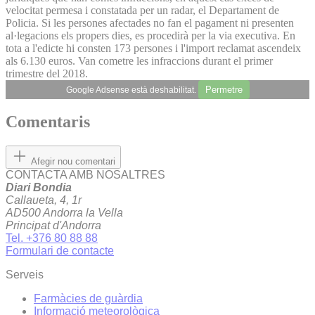
velocitat permesa i constatada per un radar, el Departament de
Policia. Si les persones afectades no fan el pagament ni presenten
al·legacions els propers dies, es procedirà per la via executiva. En
tota a l'edicte hi consten 173 persones i l'import reclamat ascendeix
als 6.130 euros. Van cometre les infraccions durant el primer
trimestre del 2018.
Permetre
Google Adsense està deshabilitat.
Comentaris
Afegir nou comentari
CONTACTA AMB NOSALTRES
Diari Bondia
Callaueta, 4, 1r
AD500 Andorra la Vella
Principat d'Andorra
Tel. +376 80 88 88
Formulari de contacte
Serveis
Farmàcies de guàrdia
Informació meteorològica