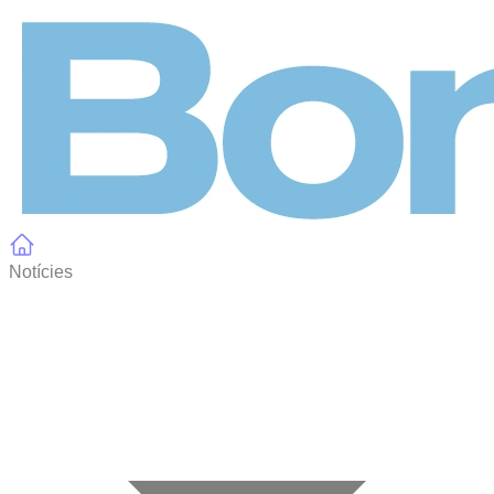
Panell de gestió de galetes
Notícies