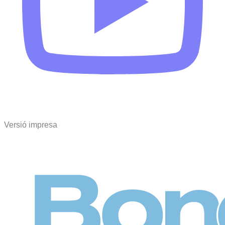
Versió impresa