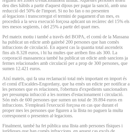
regulen les zones d'estacionament limitat. Aquestes persones tenen
deu dies hàbils a partir d'aquest dijous per pagar la sanció, amb una
reducció del 50% de l'import. Si no ho fan o no presenten
al·legacions i transcorregut el termini de pagament d'un mes, es
procedirà a la seva execució forçosa aplicant un recàrrec del 15% els
tres mesos següents, i del 25% a partir del quart mes.
Pel mateix motiu i també a través del BOPA, el comú de la Massana
ha publicat un edicte amb gairebé 200 persones que han comès
infraccions de circulació. En aquest cas la quantia total ascendeix
fins als 8.328 euros, i hi ha multes que arriben fins als 300. La
corporació massanenca també ha publicat un edicte amb sancions ja
fermes relacionades amb circulació per a prop de 300 persones, que
sumen 12.421 euros.
Així mateix, qui fa una reclamació total més important en import és
el comú d'Escaldes-Engordany, que ha emès un edicte per notificar a
les persones que es relacionen, l'obertura d'expedients sancionadors
per presumpta infracció a les normes d'estacionament i circulació.
Són més de 600 persones que sumen un total de 39.894 euros en
infraccions. S'emplearà l'execució forçosa en cas que durant el
proper mes les persones que figuren a la llista no paguen la multa
corresponent o presenten al·legacions.
Finalment, també ha fet pública una llista amb persones físiques i
jurídiques que han comès infraccions, en aquest cas excés de