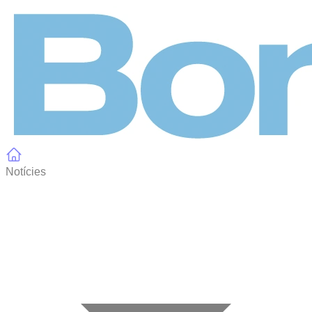
Panell de gestió de galetes
Notícies