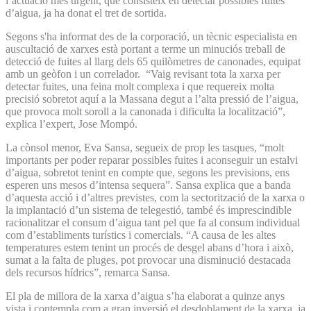
l’actuació més urgent, que consisteix en detectar possibles fuites
d’aigua, ja ha donat el tret de sortida.
Segons s'ha informat des de la corporació, un tècnic especialista en
auscultació de xarxes està portant a terme un minuciós treball de
detecció de fuites al llarg dels 65 quilòmetres de canonades, equipat
amb un geòfon i un correlador. “Vaig revisant tota la xarxa per
detectar fuites, una feina molt complexa i que requereix molta
precisió sobretot aquí a la Massana degut a l’alta pressió de l’aigua,
que provoca molt soroll a la canonada i dificulta la localització”,
explica l’expert, Jose Mompó.
La cònsol menor, Eva Sansa, segueix de prop les tasques, “molt
importants per poder reparar possibles fuites i aconseguir un estalvi
d’aigua, sobretot tenint en compte que, segons les previsions, ens
esperen uns mesos d’intensa sequera”. Sansa explica que a banda
d’aquesta acció i d’altres previstes, com la sectorització de la xarxa o
la implantació d’un sistema de telegestió, també és imprescindible
racionalitzar el consum d’aigua tant pel que fa al consum individual
com d’establiments turístics i comercials. “A causa de les altes
temperatures estem tenint un procés de desgel abans d’hora i això,
sumat a la falta de pluges, pot provocar una disminució destacada
dels recursos hídrics”, remarca Sansa.
El pla de millora de la xarxa d’aigua s’ha elaborat a quinze anys
vista i contempla com a gran inversió el desdoblament de la xarxa, ja