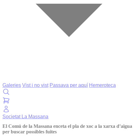
Galeries
Vist i no vist
Passava per aquí
Hemeroteca
Societat
La Massana
El Comú de la Massana enceta el pla de xoc a la xarxa d’aigua
per buscar possibles fuites