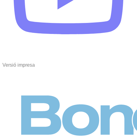
Versió impresa