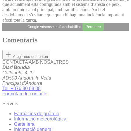
que actualment està configurada amb el sistema d’aresta de peix,
amb un únic canal principal, amb ramificacions. Amb el
desdoblament s’evitaria que quan hi hagi una incidència important
afecti tota la xarxa.
Permetre
Google Adsense està deshabilitat.
Comentaris
Afegir nou comentari
CONTACTA AMB NOSALTRES
Diari Bondia
Callaueta, 4, 1r
AD500 Andorra la Vella
Principat d'Andorra
Tel. +376 80 88 88
Formulari de contacte
Serveis
Farmàcies de guàrdia
Informació meteorològica
Cartellera
Informació general