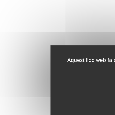
Aquest lloc web fa s