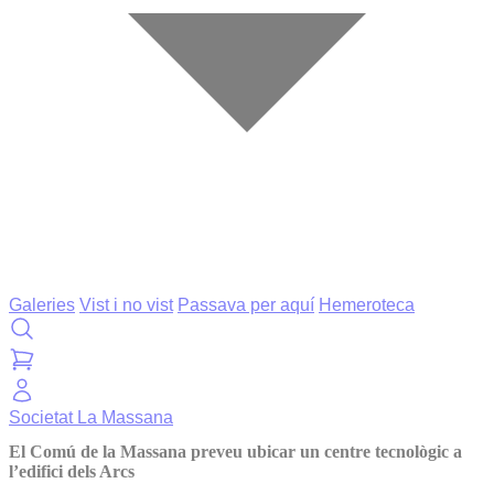
Galeries
Vist i no vist
Passava per aquí
Hemeroteca
Societat
La Massana
El Comú de la Massana preveu ubicar un centre tecnològic a
l’edifici dels Arcs