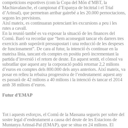
competicions esportives (com la Copa del Món d’MBT, la
Machiavalanche, el campionat d’Espanya de bicitrial i el Trial
d’Arinsal), que permetran arribar gairebé a les 20.000 pernoctacions,
segons les previsions.
Així mateix, es continuaran potenciant les excursions a peu i les
rutes a cavall.
En la reunió també es va exposar la situació de les finances del
Comú. Baró va recordar que “hem aconseguit tancar els darrers tres
exercicis amb superàvit pressupostari i una reducció de les despeses
de funcionament”. De cara al futur, la intenció és continuar en la
mateixa línia, tancant els comptes en positiu però incrementant la
partida d’inversió i el retorn de deute. En aquest sentit, el cònsol va
subratllar que aquest any la corporació podrà retornar 2,2 milions
d’euros en comptes dels 800.000 dels anys anteriors. Així mateix, va
posar en relleu la rebaixa progressiva de l’endeutament: aquest any
es passarà de 42 milions a 40 milions i la intenció és tancar el 2014
amb 38 milions d’euros.
Futur d’EMAP
Tot i aquests esforços, el Comú de la Massana segueix per sobre del
sostre legal d’endeutament a causa del deute de les Estacions de
Muntanya Arinsal-Pal (EMAP), que se situa en 24 milions. El