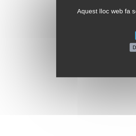
Aquest lloc web fa se
D