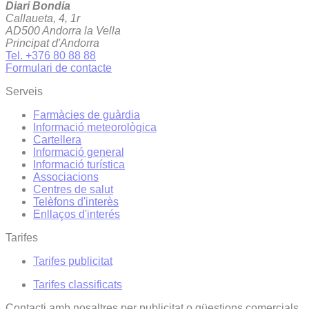
Diari Bondia
Callaueta, 4, 1r
AD500 Andorra la Vella
Principat d'Andorra
Tel. +376 80 88 88
Formulari de contacte
Serveis
Farmàcies de guàrdia
Informació meteorològica
Cartellera
Informació general
Informació turística
Associacions
Centres de salut
Telèfons d'interès
Enllaços d'interés
Tarifes
Tarifes publicitat
Tarifes classificats
Contacti amb nosaltres per publicitat o qüestions comercials