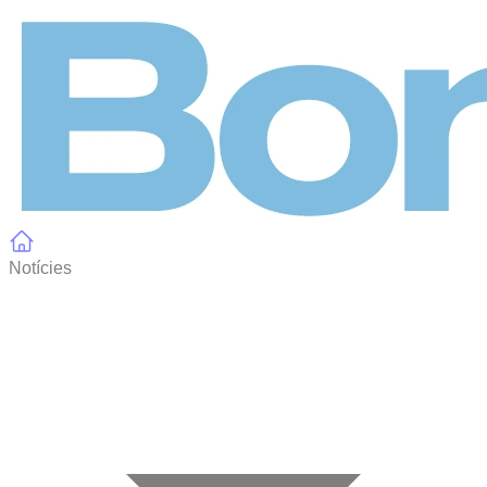
Panell de gestió de galetes
Notícies