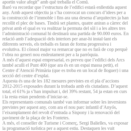
aportin valor afegit” amb què treballa el Comú.
Baró va recordar que l’estructura de l’edifici estarà enllestida aquest
any. Amb aquest objectiu ja s’ha convocat un concurs d’idees per a
la construcció de l’immoble i fins ara una desena d’arquitectes ja han
recollit el plec de bases. Tindrà set plantes, quatre aniran a càrrec del
privat amb el qual es va realitzar la permuta del sòl i a les altres tres
l’administració comunal hi destinarà una partida de 90.000 euros. En
relació amb l’adequació dels interiors per anar-hi instal·lant els
diferents serveis, els treballs es faran de forma progressiva i
evolutiva. El cònsol major va remarcar que no es farà de cop perquè
l’obra no generi nou endeutament per a la parròquia.
A més d’aquest espai empresarial, es preveu que l’edifici dels Arcs
també aculli el Punt 400 (que ara és en un espai massa petit), el
Centre d’Atenció Primària (que es troba en un local de lloguer) i una
secció del centre d’esplai.
Aquesta és una de les 182 mesures previstes en el pla d’accions
2012-2015 exposades durant la trobada amb els ciutadans. D’aquest
total, el 61% ja s’han impulsat i, del 39% restant, 54 ja estan en curs
i la resta estan pendents d’iniciar-se.
Els representants comunals també van informar sobre les inversions
previstes per aquest any, com ara el nou parc infantil d’Anyós,
l’eixamplament del revolt d’entrada a Sispony i la renovació del
paviment de la plaça de les Fontetes.
A més, el conseller de Turisme i Comerç, Sergi Balielles, va exposar
la programació turística per a aquest estiu. Destaquen les vuit