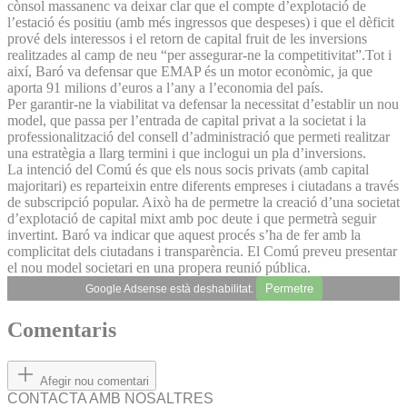
cònsol massanenc va deixar clar que el compte d’explotació de
l’estació és positiu (amb més ingressos que despeses) i que el dèficit
prové dels interessos i el retorn de capital fruit de les inversions
realitzades al camp de neu “per assegurar-ne la competitivitat”.Tot i
així, Baró va defensar que EMAP és un motor econòmic, ja que
aporta 91 milions d’euros a l’any a l’economia del país.
Per garantir-ne la viabilitat va defensar la necessitat d’establir un nou
model, que passa per l’entrada de capital privat a la societat i la
professionalització del consell d’administració que permeti realitzar
una estratègia a llarg termini i que inclogui un pla d’inversions.
La intenció del Comú és que els nous socis privats (amb capital
majoritari) es reparteixin entre diferents empreses i ciutadans a través
de subscripció popular. Això ha de permetre la creació d’una societat
d’explotació de capital mixt amb poc deute i que permetrà seguir
invertint. Baró va indicar que aquest procés s’ha de fer amb la
complicitat dels ciutadans i transparència. El Comú preveu presentar
el nou model societari en una propera reunió pública.
Permetre
Google Adsense està deshabilitat.
Comentaris
Afegir nou comentari
CONTACTA AMB NOSALTRES