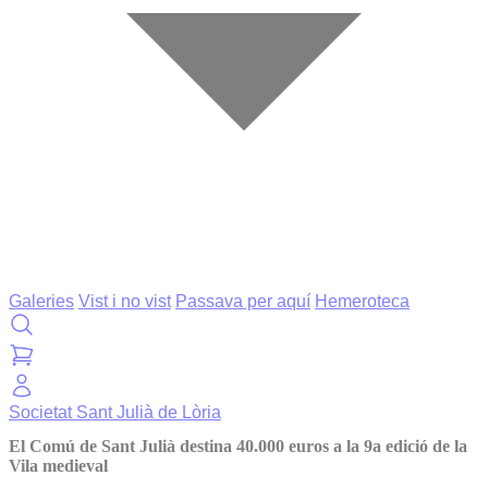
Galeries
Vist i no vist
Passava per aquí
Hemeroteca
Societat
Sant Julià de Lòria
El Comú de Sant Julià destina 40.000 euros a la 9a edició de la
Vila medieval