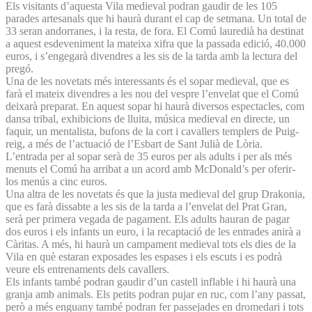
Els visitants d’aquesta Vila medieval podran gaudir de les 105
parades artesanals que hi haurà durant el cap de setmana. Un total de
33 seran andorranes, i la resta, de fora. El Comú lauredià ha destinat
a aquest esdeveniment la mateixa xifra que la passada edició, 40.000
euros, i s’engegarà divendres a les sis de la tarda amb la lectura del
pregó.
Una de les novetats més interessants és el sopar medieval, que es
farà el mateix divendres a les nou del vespre l’envelat que el Comú
deixarà preparat. En aquest sopar hi haurà diversos espectacles, com
dansa tribal, exhibicions de lluita, música medieval en directe, un
faquir, un mentalista, bufons de la cort i cavallers templers de Puig-
reig, a més de l’actuació de l’Esbart de Sant Julià de Lòria.
L’entrada per al sopar serà de 35 euros per als adults i per als més
menuts el Comú ha arribat a un acord amb McDonald’s per oferir-
los menús a cinc euros.
Una altra de les novetats és que la justa medieval del grup Drakonia,
que es farà dissabte a les sis de la tarda a l’envelat del Prat Gran,
serà per primera vegada de pagament. Els adults hauran de pagar
dos euros i els infants un euro, i la recaptació de les entrades anirà a
Càritas. A més, hi haurà un campament medieval tots els dies de la
Vila en què estaran exposades les espases i els escuts i es podrà
veure els entrenaments dels cavallers.
Els infants també podran gaudir d’un castell inflable i hi haurà una
granja amb animals. Els petits podran pujar en ruc, com l’any passat,
però a més enguany també podran fer passejades en dromedari i tots