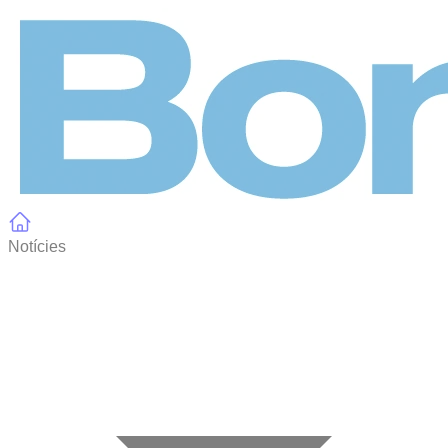
Panell de gestió de galetes
Notícies