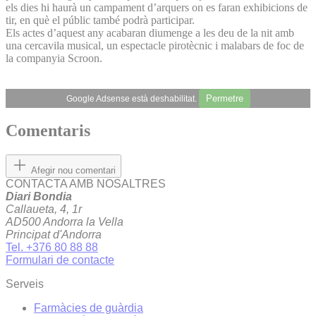
els dies hi haurà un campament d’arquers on es faran exhibicions de
tir, en què el públic també podrà participar.
Els actes d’aquest any acabaran diumenge a les deu de la nit amb
una cercavila musical, un espectacle pirotècnic i malabars de foc de
la companyia Scroon.
Permetre
Google Adsense està deshabilitat.
Comentaris
Afegir nou comentari
CONTACTA AMB NOSALTRES
Diari Bondia
Callaueta, 4, 1r
AD500 Andorra la Vella
Principat d'Andorra
Tel. +376 80 88 88
Formulari de contacte
Serveis
Farmàcies de guàrdia