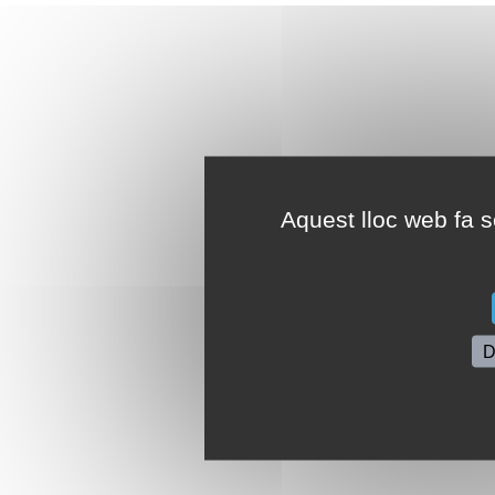
Aquest lloc web fa se
D