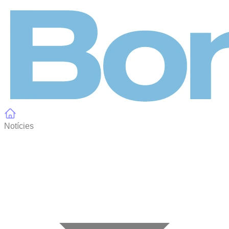
Panell de gestió de galetes
Notícies