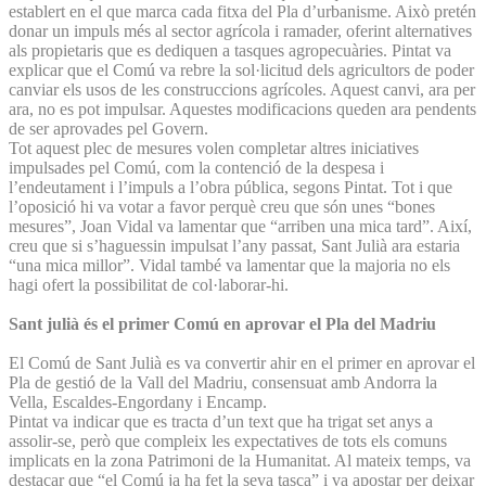
establert en el que marca cada fitxa del Pla d’urbanisme. Això pretén
donar un impuls més al sector agrícola i ramader, oferint alternatives
als propietaris que es dediquen a tasques agropecuàries. Pintat va
explicar que el Comú va rebre la sol·licitud dels agricultors de poder
canviar els usos de les construccions agrícoles. Aquest canvi, ara per
ara, no es pot impulsar. Aquestes modificacions queden ara pendents
de ser aprovades pel Govern.
Tot aquest plec de mesures volen completar altres iniciatives
impulsades pel Comú, com la contenció de la despesa i
l’endeutament i l’impuls a l’obra pública, segons Pintat. Tot i que
l’oposició hi va votar a favor perquè creu que són unes “bones
mesures”, Joan Vidal va lamentar que “arriben una mica tard”. Així,
creu que si s’haguessin impulsat l’any passat, Sant Julià ara estaria
“una mica millor”. Vidal també va lamentar que la majoria no els
hagi ofert la possibilitat de col·laborar-hi.
Sant julià és el primer Comú en aprovar el Pla del Madriu
El Comú de Sant Julià es va convertir ahir en el primer en aprovar el
Pla de gestió de la Vall del Madriu, consensuat amb Andorra la
Vella, Escaldes-Engordany i Encamp.
Pintat va indicar que es tracta d’un text que ha trigat set anys a
assolir-se, però que compleix les expectatives de tots els comuns
implicats en la zona Patrimoni de la Humanitat. Al mateix temps, va
destacar que “el Comú ja ha fet la seva tasca” i va apostar per deixar