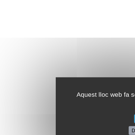
Aquest lloc web fa se
D