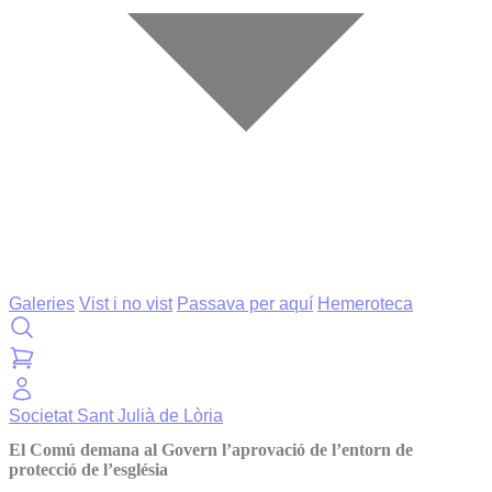
Galeries
Vist i no vist
Passava per aquí
Hemeroteca
Societat
Sant Julià de Lòria
El Comú demana al Govern l’aprovació de l’entorn de
protecció de l’església