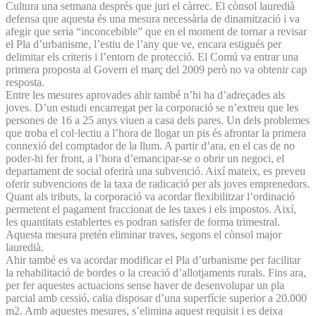
Cultura una setmana després que juri el càrrec. El cònsol lauredià
defensa que aquesta és una mesura necessària de dinamització i va
afegir que seria “inconcebible” que en el moment de tornar a revisar
el Pla d’urbanisme, l’estiu de l’any que ve, encara estigués per
delimitar els criteris i l’entorn de protecció. El Comú va entrar una
primera proposta al Govern el març del 2009 però no va obtenir cap
resposta.
Entre les mesures aprovades ahir també n’hi ha d’adreçades als
joves. D’un estudi encarregat per la corporació se n’extreu que les
persones de 16 a 25 anys viuen a casa dels pares. Un dels problemes
que troba el col·lectiu a l’hora de llogar un pis és afrontar la primera
connexió del comptador de la llum. A partir d’ara, en el cas de no
poder-hi fer front, a l’hora d’emancipar-se o obrir un negoci, el
departament de social oferirà una subvenció. Així mateix, es preveu
oferir subvencions de la taxa de radicació per als joves emprenedors.
Quant als tributs, la corporació va acordar flexibilitzar l’ordinació
permetent el pagament fraccionat de les taxes i els impostos. Així,
les quantitats establertes es podran satisfer de forma trimestral.
Aquesta mesura pretén eliminar traves, segons el cònsol major
lauredià.
Ahir també es va acordar modificar el Pla d’urbanisme per facilitar
la rehabilitació de bordes o la creació d’allotjaments rurals. Fins ara,
per fer aquestes actuacions sense haver de desenvolupar un pla
parcial amb cessió, calia disposar d’una superfície superior a 20.000
m2. Amb aquestes mesures, s’elimina aquest requisit i es deixa