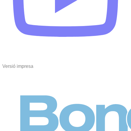
Versió impresa