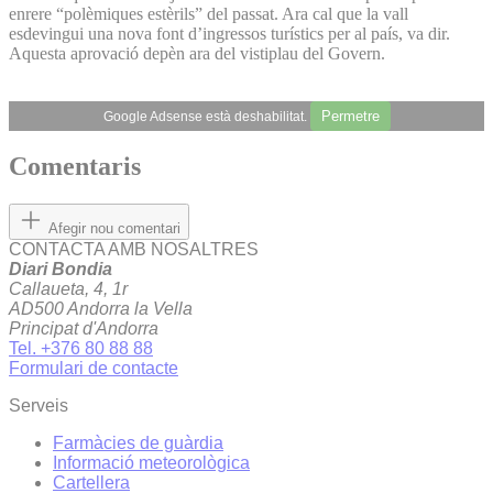
enrere “polèmiques estèrils” del passat. Ara cal que la vall
esdevingui una nova font d’ingressos turístics per al país, va dir.
Aquesta aprovació depèn ara del vistiplau del Govern.
Permetre
Google Adsense està deshabilitat.
Comentaris
Afegir nou comentari
CONTACTA AMB NOSALTRES
Diari Bondia
Callaueta, 4, 1r
AD500 Andorra la Vella
Principat d'Andorra
Tel. +376 80 88 88
Formulari de contacte
Serveis
Farmàcies de guàrdia
Informació meteorològica
Cartellera