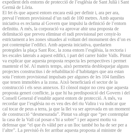
expedient dels entorns de protecció de l’església de Sant Julià i Sant
Germà de Lòria.
El fet és que aquest entorn encara està per definir i, ara per ara,
preval l’entorn provisional d’un radi de 100 metres. Amb aquesta
iniciativa es reclama al Govern que impulsi la definició de l’entorn
definitiu. A més, la corporació va aprovar ahir una proposta de
delimitació que preveu eliminar el radi provisional per cenyir-lo
estrictament a les zones situades al voltant del monument des d’on es
pot contemplar l’edifici. Amb aquesta iniciativa, quedarien
protegides la plaça Sant Roc, la zona entorn l’església, la rectoria i
les escales laterals a aquest edifici, i part del carrer Isidre Valls. Pintat
va explicar que aquesta proposta respecta les perspectives i permet
mantenir el bé. Al mateix temps, això permetria desbloquejar alguns
projectes constructius i de rehabilitació d’habitatges que ara estan
sota l’entorn provisional impulsats per algunes de les 104 famílies
que tenen immobles a la zona. Això beneficiarà el sector de la
construcció i els seus annexos. El cònsol major no creu que aquesta
proposta generi conflicte, ja que hi ha predisposició del Govern i del
Consell General d’establir aquest entorn de protecció. A més, va
recordar que l’església no es veu des del riu Valira i va indicar que
cal tocar de peus a terra, ja que la llei va ser aprovada en un moment
de construcció “desmesurada”. Pintat va afegir que “per contemplar
la casa de la Vall cal posar-s’hi a sobre” i per aquest motiu va
defensar que “el que és vàlid per a un lloc també ho ha de ser per a
l’altre”. La previsió és fer arribar aquesta proposta al ministre de