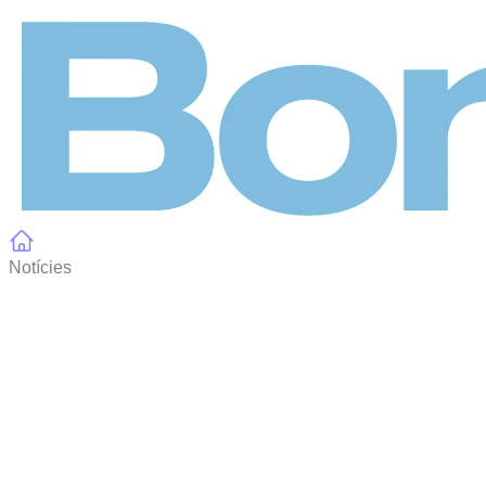
Panell de gestió de galetes
Notícies