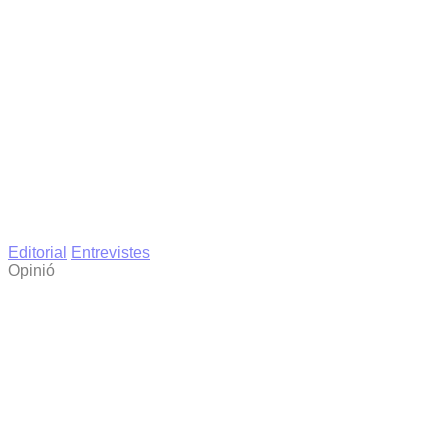
Editorial
Entrevistes
Opinió