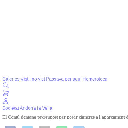
Galeries
Vist i no vist
Passava per aquí
Hemeroteca
Societat
Andorra la Vella
El Comú demana pressupost per posar càmeres a l’aparcament d