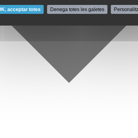
K, acceptar totes
Denega totes les galetes
Personalit