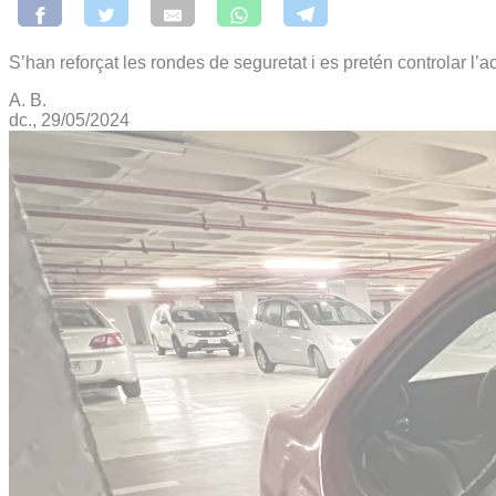
S’han reforçat les rondes de seguretat i es pretén controlar l’
A. B.
dc., 29/05/2024