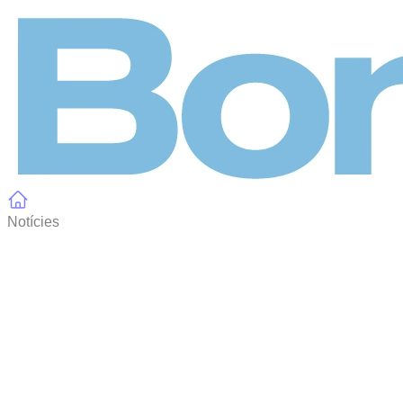
Panell de gestió de galetes
Notícies