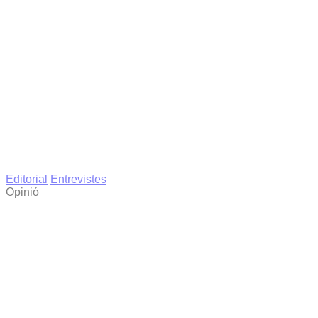
Editorial
Entrevistes
Opinió