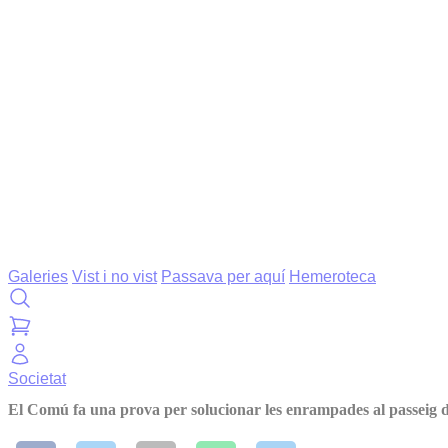
Galeries
Vist i no vist
Passava per aquí
Hemeroteca
Societat
El Comú fa una prova per solucionar les enrampades al passeig