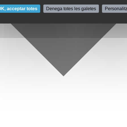
K, acceptar totes
Denega totes les galetes
Personalit