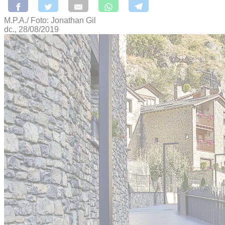
M.P.A./ Foto: Jonathan Gil
dc., 28/08/2019