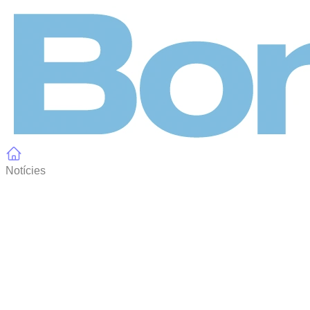
Panell de gestió de galetes
Notícies