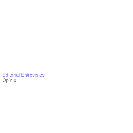
Editorial
Entrevistes
Opinió