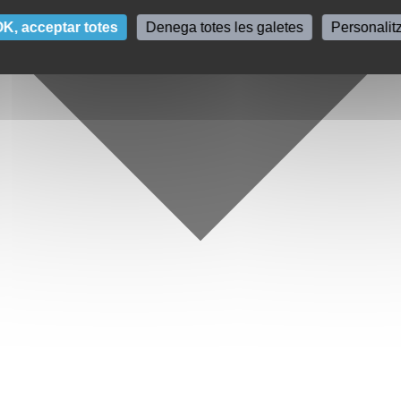
K, acceptar totes
Denega totes les galetes
Personalit