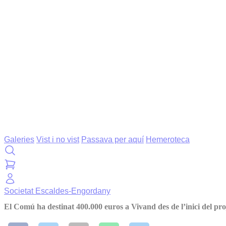
Galeries
Vist i no vist
Passava per aquí
Hemeroteca
Societat
Escaldes-Engordany
El Comú ha destinat 400.000 euros a Vivand des de l’inici del pro