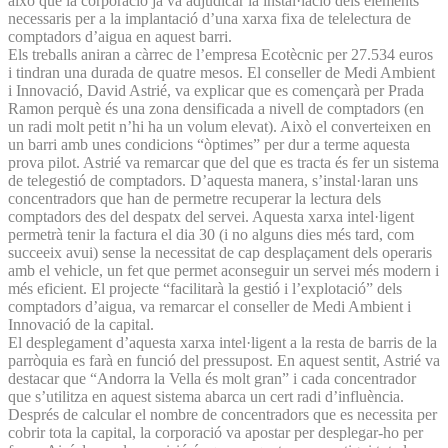
això que la corporació ja va adjudicar la instal·lació dels elements
necessaris per a la implantació d’una xarxa fixa de telelectura de
comptadors d’aigua en aquest barri.
Els treballs aniran a càrrec de l’empresa Ecotècnic per 27.534 euros
i tindran una durada de quatre mesos. El conseller de Medi Ambient
i Innovació, David Astrié, va explicar que es començarà per Prada
Ramon perquè és una zona densificada a nivell de comptadors (en
un radi molt petit n’hi ha un volum elevat). Això el converteixen en
un barri amb unes condicions “òptimes” per dur a terme aquesta
prova pilot. Astrié va remarcar que del que es tracta és fer un sistema
de telegestió de comptadors. D’aquesta manera, s’instal·laran uns
concentradors que han de permetre recuperar la lectura dels
comptadors des del despatx del servei. Aquesta xarxa intel·ligent
permetrà tenir la factura el dia 30 (i no alguns dies més tard, com
succeeix avui) sense la necessitat de cap desplaçament dels operaris
amb el vehicle, un fet que permet aconseguir un servei més modern i
més eficient. El projecte “facilitarà la gestió i l’explotació” dels
comptadors d’aigua, va remarcar el conseller de Medi Ambient i
Innovació de la capital.
El desplegament d’aquesta xarxa intel·ligent a la resta de barris de la
parròquia es farà en funció del pressupost. En aquest sentit, Astrié va
destacar que “Andorra la Vella és molt gran” i cada concentrador
que s’utilitza en aquest sistema abarca un cert radi d’influència.
Després de calcular el nombre de concentradors que es necessita per
cobrir tota la capital, la corporació va apostar per desplegar-ho per