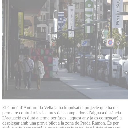
El Comú d’Andorra la Vella ja ha impulsat el projecte que ha de
permetre controlar les lectures dels comptadors d’aigua a distància.
L’actuació es durà a terme per fases i aquest any ja es començarà a
desplegar amb una prova pilot a la zona de Prada Ramon. És per