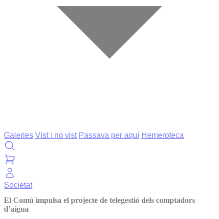
Galeries
Vist i no vist
Passava per aquí
Hemeroteca
Societat
El Comú impulsa el projecte de telegestió dels comptadors
d’aigua