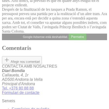
fases. Així doncs, la previsió és que en quatre anys estigui tot el
projecte enllestit.
Després de la finalització de les tasques a Prada Ramon, el
pressupost preveu una partida per a la realització d’un altre tram. Ara
per ara, encara està per decidir a quina zona s’estendrà aquesta
xarxa. Amb tot, el conseller va apuntar alguns possibles indrets, com
poden ser Ciutat de Valls, l’avinguda Príncep Benlloch o l’avinguda
Santa Coloma.
Permetre
Google Adsense està deshabilitat.
Comentaris
Afegir nou comentari
CONTACTA AMB NOSALTRES
Diari Bondia
Callaueta, 4, 1r
AD500 Andorra la Vella
Principat d'Andorra
Tel. +376 80 88 88
Formulari de contacte
Serveis