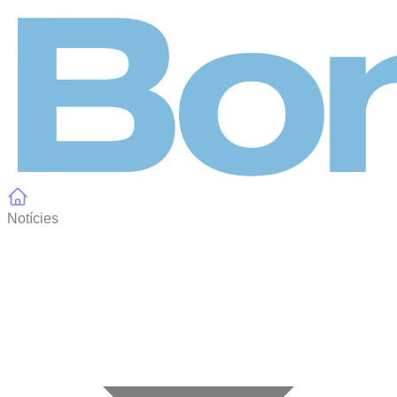
Panell de gestió de galetes
Notícies