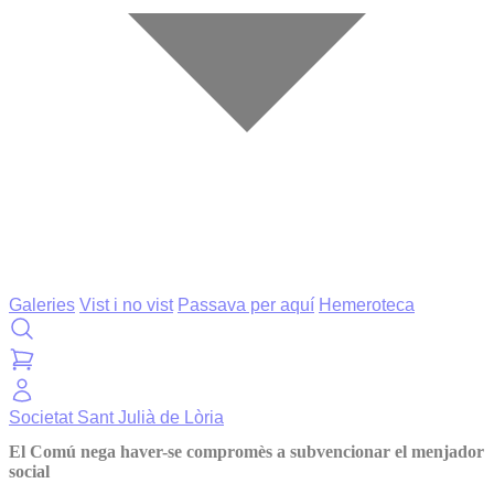
Galeries
Vist i no vist
Passava per aquí
Hemeroteca
Societat
Sant Julià de Lòria
El Comú nega haver-se compromès a subvencionar el menjador
social