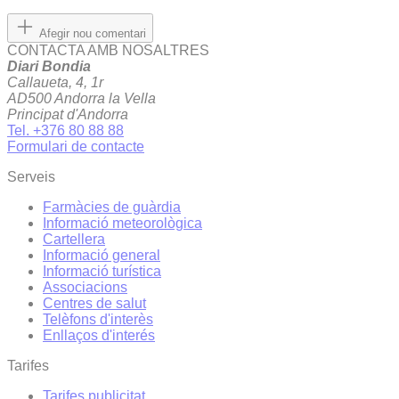
Afegir nou comentari
CONTACTA AMB NOSALTRES
Diari Bondia
Callaueta, 4, 1r
AD500 Andorra la Vella
Principat d'Andorra
Tel. +376 80 88 88
Formulari de contacte
Serveis
Farmàcies de guàrdia
Informació meteorològica
Cartellera
Informació general
Informació turística
Associacions
Centres de salut
Telèfons d'interès
Enllaços d'interés
Tarifes
Tarifes publicitat