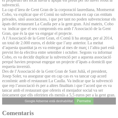
el propietari del local havia d’apujar els preus per no haver rebut la
subvenció.
La cap d’àrea de Gent Gran de la corporació laurediana, Montserrat
Cobo, va explicar que el Comú no subvenciona en cap cas entitats
privades, sinó associacions, i que per tant no poden subvencionar els
àpats del restaurant La Caulla per a la gent gran. Així mateix, Cobo
va indicar que el seu compromís era amb l’Associació de la Gent
Gran, que és la que va engegar el projecte.
A l’Associació de la Gent Gran, el Comú li ha atorgat, per al 2014,
un total de 2.000 euros, el doble que l’any anterior. La meitat
d’aquesta quantitat ja es va entregar al mes de març i l’altra part està
previst fer-la efectiva entre setembre i octubre. Segons va informar
Cobo, es va decidir duplicar la subvenció per a aquesta associació
perquè havien proposat engegar un projecte d’àpats a domicili que
requeria inversió.
Des de l’Associació de la Gent Gran de Sant Julià, el president,
Josep Soler, va assegurar que en cap cas es va tancar cap acord
econòmic amb el restaurant La Caulla. Va indicar que la subvenció
que rep l’associació és per a altres finalitats i que l’acord que es va
tancar amb el restaurant que ofereix el menjador social va ser
únicament que ells oferirien els menús a 5,5 euros per a la gent gran.
Permetre
Google Adsense està deshabilitat.
Comentaris