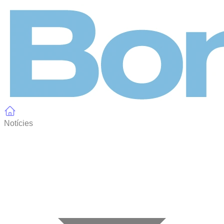
Panell de gestió de galetes
Notícies