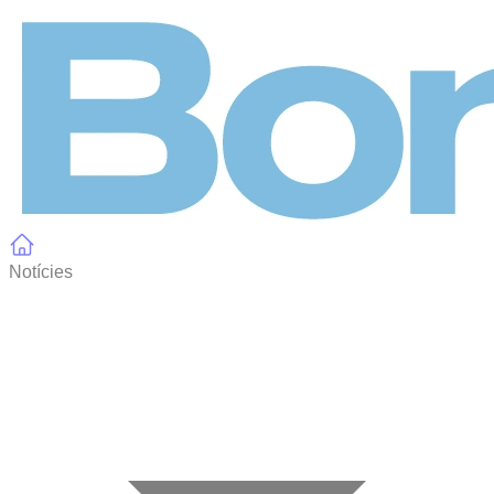
Panell de gestió de galetes
Notícies