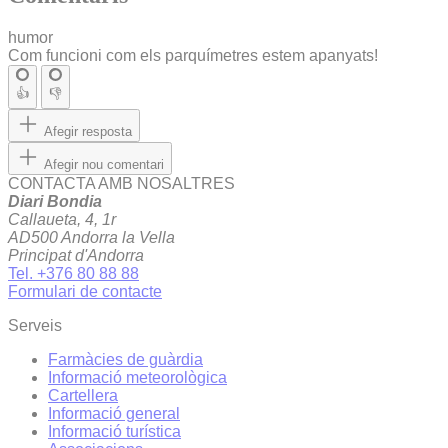
humor
Com funcioni com els parquímetres estem apanyats!
👍
👎
Afegir resposta
Afegir nou comentari
CONTACTA AMB NOSALTRES
Diari Bondia
Callaueta, 4, 1r
AD500 Andorra la Vella
Principat d'Andorra
Tel. +376 80 88 88
Formulari de contacte
Serveis
Farmàcies de guàrdia
Informació meteorològica
Cartellera
Informació general
Informació turística