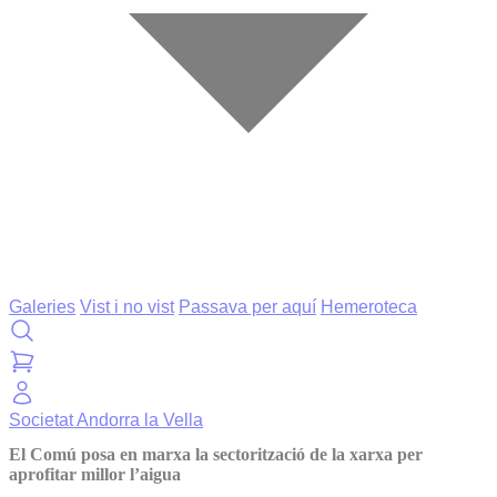
Galeries
Vist i no vist
Passava per aquí
Hemeroteca
Societat
Andorra la Vella
El Comú posa en marxa la sectorització de la xarxa per
aprofitar millor l’aigua