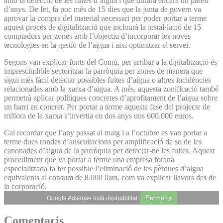
amb la detecció de les fuites d’aigua i que durarà encara un parell
d’anys. De fet, fa poc més de 15 dies que la junta de govern va
aprovar la compra del material necessari per poder portar a terme
aquest procés de digitalització que inclourà la instal·lació de 15
comptadors per zones amb l’objectiu d’incorporar les noves
tecnologies en la gestió de l’aigua i així optimitzar el servei.
Segons van explicar fonts del Comú, per arribar a la digitalització és
imprescindible sectoritzar la parròquia per zones de manera que
sigui més fàcil detectar possibles fuites d’aigua o altres incidències
relacionades amb la xarxa d’aigua. A més, aquesta zonificació també
permetrà aplicar polítiques concretes d’aprofitament de l’aigua sobre
un barri en concret. Per portar a terme aquesta fase del projecte de
millora de la xarxa s’invertia en dos anys uns 600.000 euros.
Cal recordar que l’any passat al maig i a l’octubre es van portar a
terme dues rondes d’auscultacions per amplificació de so de les
canonades d’aigua de la parròquia per detectar-ne les fuites. Aquest
procediment que va portar a terme una empresa forana
especialitzada fa fer possible l’eliminació de les pèrdues d’aigua
equivalents al consum de 8.000 llars, com va explicar llavors des de
la corporació.
Permetre
Google Adsense està deshabilitat.
Comentaris