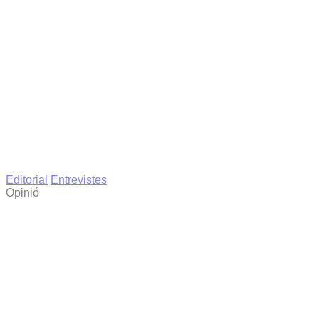
Editorial
Entrevistes
Opinió