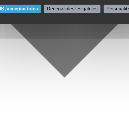
K, acceptar totes
Denega totes les galetes
Personalit