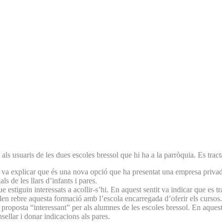
s usuaris de les dues escoles bressol que hi ha a la parròquia. Es tracta
 va explicar que és una nova opció que ha presentat una empresa privada
 de les llars d’infants i pares.
e estiguin interessats a acollir-s’hi. En aquest sentit va indicar que es
len rebre aquesta formació amb l’escola encarregada d’oferir els cursos.
 proposta “interessant” per als alumnes de les escoles bressol. En aquest
ellar i donar indicacions als pares.