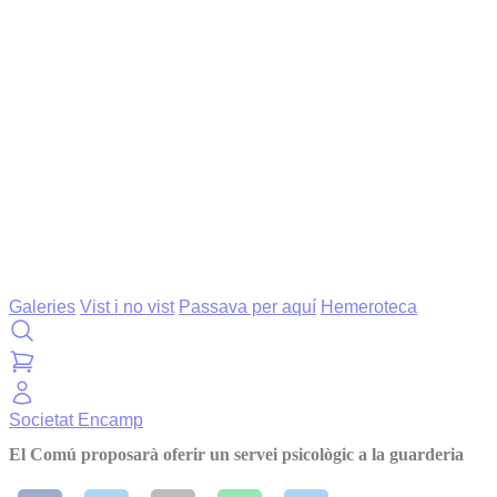
Galeries
Vist i no vist
Passava per aquí
Hemeroteca
Societat
Encamp
El Comú proposarà oferir un servei psicològic a la guarderia