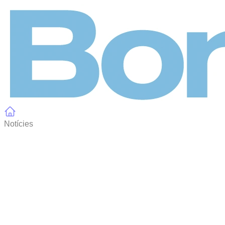
Panell de gestió de galetes
Notícies