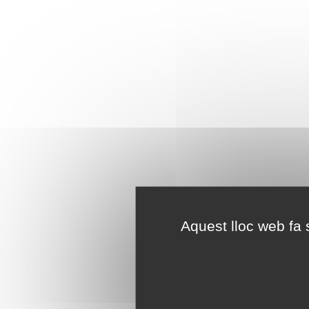
Aquest lloc web fa s