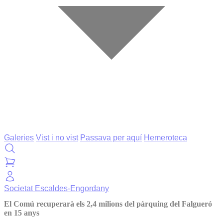
Galeries
Vist i no vist
Passava per aquí
Hemeroteca
Societat
Escaldes-Engordany
El Comú recuperarà els 2,4 milions del pàrquing del Falgueró
en 15 anys