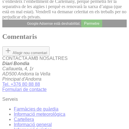
s’enllesteix l’embelliment de Carlemany, perquè permetrà fer la
separativa de les aigües i perquè es renovarà la xarxa d’aigua (que
està en mal estat). Vendrell va demanar celeritat en els treballs per no
perjudicar els privats.
Permetre
Google Adsense està deshabilitat.
Comentaris
Afegir nou comentari
CONTACTA AMB NOSALTRES
Diari Bondia
Callaueta, 4, 1r
AD500 Andorra la Vella
Principat d'Andorra
Tel. +376 80 88 88
Formulari de contacte
Serveis
Farmàcies de guàrdia
Informació meteorològica
Cartellera
Informació general