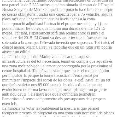
funcionament del pàrquing. Aquesta infraestructura es construirà en
una parcel·la de 2.383 metres quadrats situada al costat de l’Hospital
Nostra Senyora de Meritxell que la corporació ha rebut en concepte
de cessió obligatòria i tindrà una capacitat per a 75 vehicles, alguna
plaça més que l’aparcament que hi havia abans a la zona.
La corporació adjudicarà l’actuació el proper mes de juny i ja es
podran iniciar les obres, que tindran una durada d’entre 12 i 15
mesos. Per tant, l’aparcament serà una realitat entre el juny i el
setembre del 2015. El Comú va descartar fer una infraestructura
soterrada a la zona per l’elevada inversió que suposava. Tot i així, el
cònsol menor, Marc Calvet, va recordar que en un futur s’hi podria
aixecar un edifici.
La cònsol major, Trini Marín, va defensar que aquesta
infraestructura és del tot necessària, tenint en compte que aquella és
una zona molt poblada i altament concorreguda per la proximitat al
centre hospitalari. També va destacar que ara és el moment òptim
per impulsar-la perquè la barrera acústica i l’encapsulat per
minimitzar l’impacte del soroll de les obres ja està instal·lat (un fet
que farà estalviar uns 85.000 euros), les ràtios d’endeutament
evolucionen de forma favorable i permeten plantejar un projecte
amb nou deute, i els ingressos que s’obtindran permetran
l’amortització sense comprometre els pressupostos dels propers
exercicis.
La minoria va votar favorablement la mesura ja que permet
recuperar terrenys de propietat en una zona amb necessitat de places