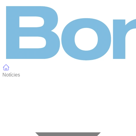
Panell de gestió de galetes
Notícies