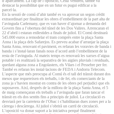
d’aparcament. La cap de l’oposició, Cèlia Vendrell, també va
destacar la possibilitat que en un futur es pugui edificar a la
parcel·la.
En la sessió de comú d’ahir també es va aprovar un segon crèdit
extraordinari per finalitzar les obres d’embelliment de la part alta de
l’avinguda Carlemany, que es van haver d’ajornar a demanda del
Govern fins a l’obertura del túnel de les Dos Valires. Arrencaran el
22 d’abril i estaran enllestides a finals de juliol. El Comú destinarà
545.000 euros a remodelar el tram comprès entre la plaça Santa
Anna i la plaça dels Safarejos. Es preveu acabar d’arranjar la plaça
Santa Anna, renovant el paviment, es refaran les voravies de banda i
banda i s’instal·laran fanals nous d’acord amb l’embelliment de la
resta de l’avinguda. Al mateix temps es renovarà les xarxes d’aigua
potable i es realitzarà la separativa de les aigües pluvials i residuals,
quedant alguna zona a Engolasters, els Vilars i el Pessebre per fer.
També es refaran les instal·lacions de FEDA i Andorra Telecom.
L’aspecte que més preocupa al Comú és el tall del trànsit durant dos
mesos que requereixen els treballs, i de fet, els comerciants de la
zona ja s’havien mostrat en contra de les obres pel perjudici que els
suposaven. Així, després de la millora de la plaça Santa Anna, el 5
de maig començaran els treballs a l’avinguda que faran tancar el
trànsit en els dos sentits fins a principis de juliol. La circulació es
desviarà per la carretera de l’Obac i s’habilitaran dues zones per a la
càrrega i descàrrega. Al juliol s’obrirà un carril de circulació.
L’oposició va donar suport a la iniciativa perquè finalment