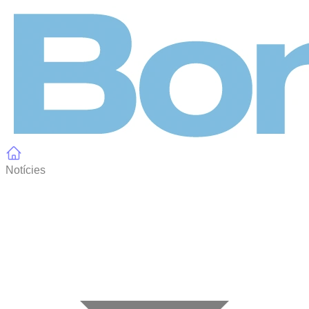
Panell de gestió de galetes
Notícies