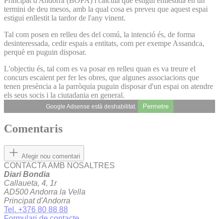
Principat d'Andorra (BOPA) i calcula que estigui enllestida en un
termini de deu mesos, amb la qual cosa es preveu que aquest espai
estigui enllestit la tardor de l'any vinent.
Tal com posen en relleu des del comú, la intenció és, de forma
desinteressada, cedir espais a entitats, com per exempe Assandca,
perquè en puguin disposar.
L'objectiu és, tal com es va posar en relleu quan es va treure el
concurs escaient per fer les obres, que algunes associacions que
tenen presència a la parròquia puguin disposar d'un espai on atendre
els seus socis i la ciutadania en general.
Permetre
Google Adsense està deshabilitat.
Comentaris
Afegir nou comentari
CONTACTA AMB NOSALTRES
Diari Bondia
Callaueta, 4, 1r
AD500 Andorra la Vella
Principat d'Andorra
Tel. +376 80 88 88
Formulari de contacte