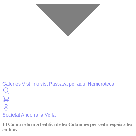
Galeries
Vist i no vist
Passava per aquí
Hemeroteca
Societat
Andorra la Vella
El Comú reforma l'edifici de les Columnes per cedir espais a les
entitats