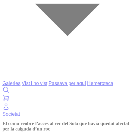
Galeries
Vist i no vist
Passava per aquí
Hemeroteca
Societat
El comú reobre l’accés al rec del Solà que havia quedat afectat
per la caiguda d’un roc