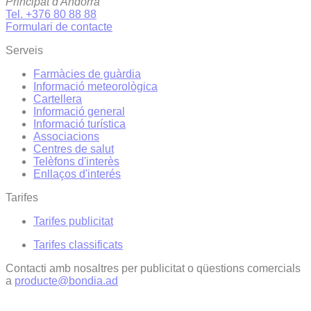
Principat d'Andorra
Tel. +376 80 88 88
Formulari de contacte
Serveis
Farmàcies de guàrdia
Informació meteorològica
Cartellera
Informació general
Informació turística
Associacions
Centres de salut
Telèfons d'interès
Enllaços d'interés
Tarifes
Tarifes publicitat
Tarifes classificats
Contacti amb nosaltres per publicitat o qüestions comercials
a
producte@bondia.ad