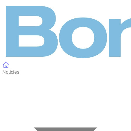
Panell de gestió de galetes
Notícies