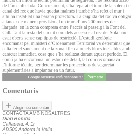
indicat un informe tècnic preliminar de seguretat, i de reconstrucció
de l’àrea afectada. Concretament, s’ha reparat el tram de la solera i el
canal del rec que havia quedat malmès i també s’ha refet el mur i
s’hi ha instal·lat una barana protectora. La caiguda del roc va obligar
a tancar de manera provisional un tram d’uns 200 metres de
llargada, en la zona compresa entre l’accés al passeig i la Font del
Call. Tant la resta del circuit com dels accessos al rec del Solà han
estat oberts sense cap tipus de restricció. L’estudi geològic
encomanat pel ministeri d’Ordenament Territorial va determinar que
calia fer el sanejament de la zona i fer caure els blocs inestables amb
caràcter immediat, cosa que s’ha realitzat durant aquest període. El
comú ja ha encomanat un estudi de detall, tal com recomanava
l’informe tècnic, per determinar les proteccions de seguretat
suplementàries a implantar en un futur.
Permetre
Google Adsense està deshabilitat.
Comentaris
Afegir nou comentari
CONTACTA AMB NOSALTRES
Diari Bondia
Callaueta, 4, 1r
AD500 Andorra la Vella