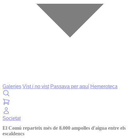
Galeries
Vist i no vist
Passava per aquí
Hemeroteca
Societat
El Comú reparteix més de 8.000 ampolles d'aigua entre els
escaldencs