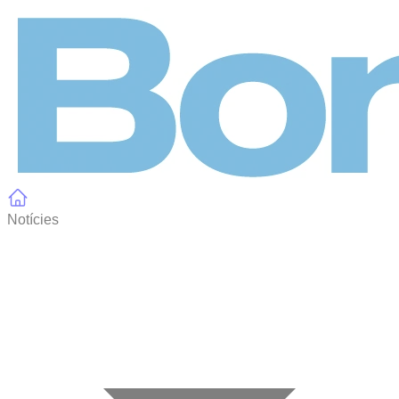
Panell de gestió de galetes
Notícies