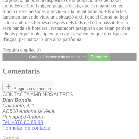
corporació ha posat a disposició de la població més de 8.000
ampolles de litre i mig en paquets de sis, que es reparteixen en
funció de les persones que viuen a la unitat familiar. Els afectats
lamenten haver de viure una situació així, i que el Comú no hagi
actuat amb més fermesa després dels talls de l'estiu passat. Per la
seva banda els hotelers i restauradors asseguren que estan perdent
clients perquè molts opten, un cop s'assabenten que no disposen
d'aigua, per marxar a una altra parròquia.
(Seguirà ampliació)
Permetre
Google Adsense està deshabilitat.
Comentaris
Afegir nou comentari
CONTACTA AMB NOSALTRES
Diari Bondia
Callaueta, 4, 1r
AD500 Andorra la Vella
Principat d'Andorra
Tel. +376 80 88 88
Formulari de contacte
Serveis