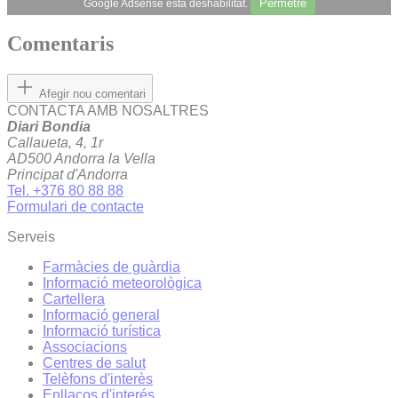
Permetre
Google Adsense està deshabilitat.
Comentaris
Afegir nou comentari
CONTACTA AMB NOSALTRES
Diari Bondia
Callaueta, 4, 1r
AD500 Andorra la Vella
Principat d'Andorra
Tel. +376 80 88 88
Formulari de contacte
Serveis
Farmàcies de guàrdia
Informació meteorològica
Cartellera
Informació general
Informació turística
Associacions
Centres de salut
Telèfons d'interès
Enllaços d'interés