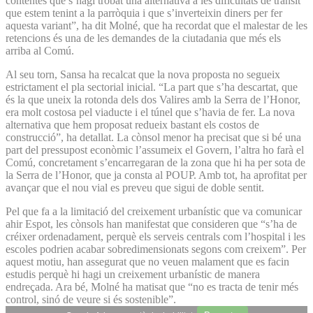
contentes que s’hagi trobat una alternativa a les dificultats de trànsit
que estem tenint a la parròquia i que s’inverteixin diners per fer
aquesta variant”, ha dit Molné, que ha recordat que el malestar de les
retencions és una de les demandes de la ciutadania que més els
arriba al Comú.
Al seu torn, Sansa ha recalcat que la nova proposta no segueix
estrictament el pla sectorial inicial. “La part que s’ha descartat, que
és la que uneix la rotonda dels dos Valires amb la Serra de l’Honor,
era molt costosa pel viaducte i el túnel que s’havia de fer. La nova
alternativa que hem proposat redueix bastant els costos de
construcció”, ha detallat. La cònsol menor ha precisat que si bé una
part del pressupost econòmic l’assumeix el Govern, l’altra ho farà el
Comú, concretament s’encarregaran de la zona que hi ha per sota de
la Serra de l’Honor, que ja consta al POUP. Amb tot, ha aprofitat per
avançar que el nou vial es preveu que sigui de doble sentit.
Pel que fa a la limitació del creixement urbanístic que va comunicar
ahir Espot, les cònsols han manifestat que consideren que “s’ha de
créixer ordenadament, perquè els serveis centrals com l’hospital i les
escoles podrien acabar sobredimensionats segons com creixem”. Per
aquest motiu, han assegurat que no veuen malament que es facin
estudis perquè hi hagi un creixement urbanístic de manera
endreçada. Ara bé, Molné ha matisat que “no es tracta de tenir més
control, sinó de veure si és sostenible”.