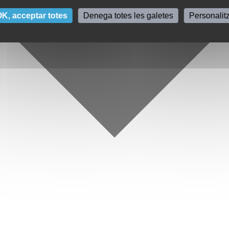
K, acceptar totes
Denega totes les galetes
Personalit