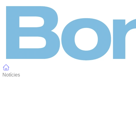
Panell de gestió de galetes
Notícies