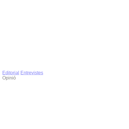
Editorial
Entrevistes
Opinió