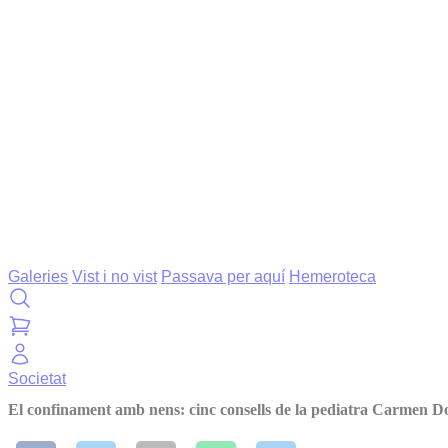
Galeries
Vist i no vist
Passava per aquí
Hemeroteca
Societat
El confinament amb nens: cinc consells de la pediatra Carmen D