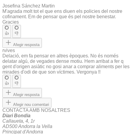
Josefina Sánchez Martin
M'agrada molt tot el que ens diuen els policies del nostre
cofinament. Em de pensar que és pel nostre benestar.
Gracies
👍
👎
Afegir resposta
rvives
Delació, em fa pensar en altres èpoques. No és només
delatar algú, de vegades dense motiu. Hem arribat a fer q
gent d'origen asiàtic no gosi anar a comprar aliments per les
mirades d'odi de que son víctimes. Vergonya !!
👍
👎
Afegir resposta
Afegir nou comentari
CONTACTA AMB NOSALTRES
Diari Bondia
Callaueta, 4, 1r
AD500 Andorra la Vella
Principat d'Andorra