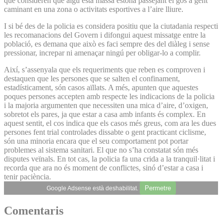
que consideren que algú està massa estona passejant el gos a gent
caminant en una zona o activitats esportives a l’aire lliure.
I si bé des de la policia es considera positiu que la ciutadania respecti
les recomanacions del Govern i difongui aquest missatge entre la
població, es demana que això es faci sempre des del diàleg i sense
pressionar, increpar ni amenaçar ningú per obligar-lo a complir.
Així, s’assenyala que els requeriments que reben es comproven i
destaquen que les persones que se salten el confinament,
estadísticament, són casos aïllats. A més, apunten que aquestes
poques persones accepten amb respecte les indicacions de la policia
i la majoria argumenten que necessiten una mica d’aire, d’oxigen,
sobretot els pares, ja que estar a casa amb infants és complex. En
aquest sentit, el cos indica que els casos més greus, com ara les dues
persones fent trial controlades dissabte o gent practicant ciclisme,
són una minoria encara que el seu comportament pot portar
problemes al sistema sanitari. El que no s’ha constatat són més
disputes veïnals. En tot cas, la policia fa una crida a la tranquil·litat i
recorda que ara no és moment de conflictes, sinó d’estar a casa i
tenir paciència.
Permetre
Google Adsense està deshabilitat.
Comentaris