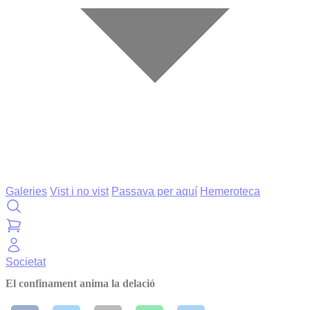
Galeries
Vist i no vist
Passava per aquí
Hemeroteca
Societat
El confinament anima la delació