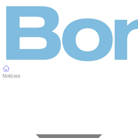
Panell de gestió de galetes
Notícies