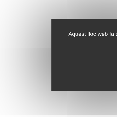
Aquest lloc web fa s