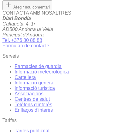
Afegir nou comentari
CONTACTA AMB NOSALTRES
Diari Bondia
Callaueta, 4, 1r
AD500 Andorra la Vella
Principat d'Andorra
Tel. +376 80 88 88
Formulari de contacte
Serveis
Farmàcies de guàrdia
Informació meteorològica
Cartellera
Informació general
Informació turística
Associacions
Centres de salut
Telèfons d'interès
Enllaços d'interés
Tarifes
Tarifes publicitat