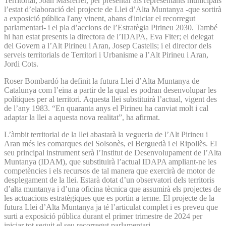
Territorial, Joan Masferrer, per presentar als representants municipals
l’estat d’elaboració del projecte de Llei d’Alta Muntanya -que sortirà
a exposició pública l'any vinent, abans d'iniciar el recorregut
parlamentari- i el pla d’accions de l’Estratègia Pirineu 2030. També
hi han estat presents la directora de l’IDAPA, Eva Fiter; el delegat
del Govern a l’Alt Pirineu i Aran, Josep Castells; i el director dels
serveis territorials de Territori i Urbanisme a l’Alt Pirineu i Aran,
Jordi Cots.
Roser Bombardó ha definit la futura Llei d’Alta Muntanya de
Catalunya com l’eina a partir de la qual es podran desenvolupar les
polítiques per al territori. Aquesta llei substituirà l’actual, vigent des
de l’any 1983. “En quaranta anys el Pirineu ha canviat molt i cal
adaptar la llei a aquesta nova realitat”, ha afirmat.
L’àmbit territorial de la llei abastarà la vegueria de l’Alt Pirineu i
Aran més les comarques del Solsonès, el Berguedà i el Ripollès. El
seu principal instrument serà l’Institut de Desenvolupament de l’Alta
Muntanya (IDAM), que substituirà l’actual IDAPA ampliant-ne les
competències i els recursos de tal manera que exercirà de motor de
desplegament de la llei. Estarà dotat d’un observatori dels territoris
d’alta muntanya i d’una oficina tècnica que assumirà els projectes de
les actuacions estratègiques que es portin a terme. El projecte de la
futura Llei d’Alta Muntanya ja té l’articulat complet i es preveu que
surti a exposició pública durant el primer trimestre de 2024 per
iniciar tot seguit el seu recorregut parlamentari.