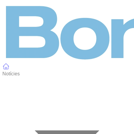
Panell de gestió de galetes
Notícies