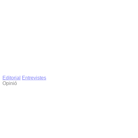
Editorial
Entrevistes
Opinió