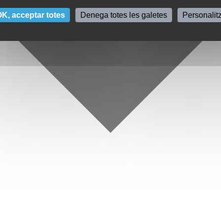
K, acceptar totes
Denega totes les galetes
Personalit