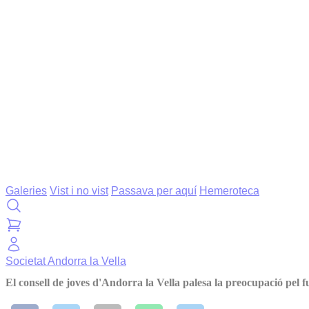
Galeries
Vist i no vist
Passava per aquí
Hemeroteca
Societat
Andorra la Vella
El consell de joves d'Andorra la Vella palesa la preocupació pel f