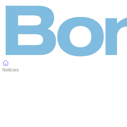
Panell de gestió de galetes
Notícies