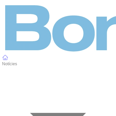
Panell de gestió de galetes
Notícies