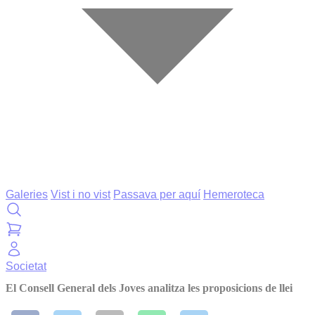
Galeries
Vist i no vist
Passava per aquí
Hemeroteca
Societat
El Consell General dels Joves analitza les proposicions de llei