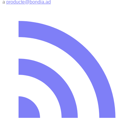
a
producte@bondia.ad