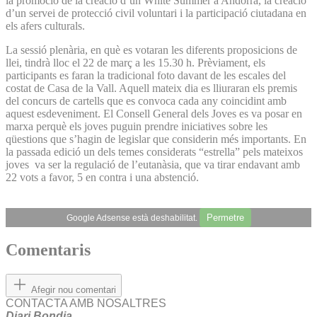
la promoció de la creació d’un White Summer a Andorra, la creació
d’un servei de protecció civil voluntari i la participació ciutadana en
els afers culturals.
La sessió plenària, en què es votaran les diferents proposicions de
llei, tindrà lloc el 22 de març a les 15.30 h. Prèviament, els
participants es faran la tradicional foto davant de les escales del
costat de Casa de la Vall. Aquell mateix dia es lliuraran els premis
del concurs de cartells que es convoca cada any coincidint amb
aquest esdeveniment. El Consell General dels Joves es va posar en
marxa perquè els joves puguin prendre iniciatives sobre les
qüestions que s’hagin de legislar que considerin més importants. En
la passada edició un dels temes considerats “estrella” pels mateixos
joves va ser la regulació de l’eutanàsia, que va tirar endavant amb
22 vots a favor, 5 en contra i una abstenció.
Permetre
Google Adsense està deshabilitat.
Comentaris
Afegir nou comentari
CONTACTA AMB NOSALTRES
Diari Bondia