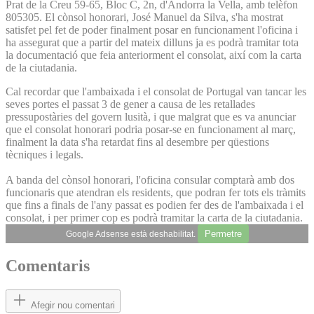
Prat de la Creu 59-65, Bloc C, 2n, d'Andorra la Vella, amb telèfon
805305. El cònsol honorari, José Manuel da Silva, s'ha mostrat
satisfet pel fet de poder finalment posar en funcionament l'oficina i
ha assegurat que a partir del mateix dilluns ja es podrà tramitar tota
la documentació que feia anteriorment el consolat, així com la carta
de la ciutadania.
Cal recordar que l'ambaixada i el consolat de Portugal van tancar les
seves portes el passat 3 de gener a causa de les retallades
pressupostàries del govern lusità, i que malgrat que es va anunciar
que el consolat honorari podria posar-se en funcionament al març,
finalment la data s'ha retardat fins al desembre per qüestions
tècniques i legals.
A banda del cònsol honorari, l'oficina consular comptarà amb dos
funcionaris que atendran els residents, que podran fer tots els tràmits
que fins a finals de l'any passat es podien fer des de l'ambaixada i el
consolat, i per primer cop es podrà tramitar la carta de la ciutadania.
Permetre
Google Adsense està deshabilitat.
Comentaris
Afegir nou comentari