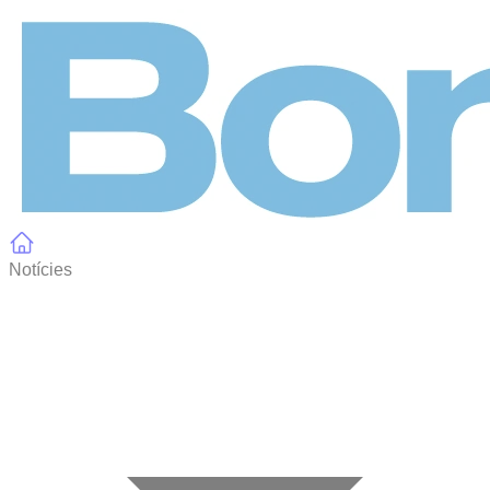
Panell de gestió de galetes
Notícies