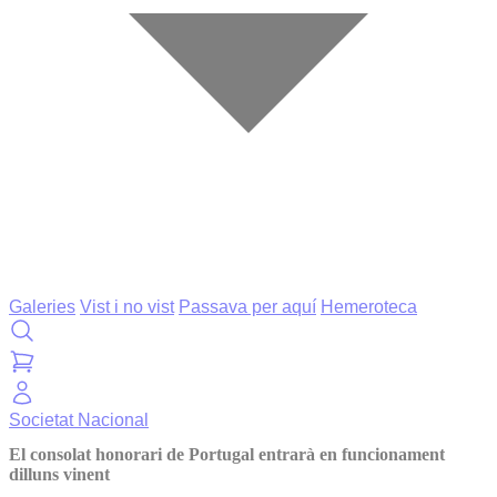
Galeries
Vist i no vist
Passava per aquí
Hemeroteca
Societat
Nacional
El consolat honorari de Portugal entrarà en funcionament
dilluns vinent