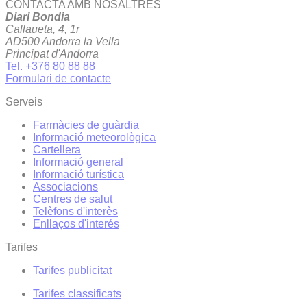
CONTACTA AMB NOSALTRES
Diari Bondia
Callaueta, 4, 1r
AD500 Andorra la Vella
Principat d'Andorra
Tel. +376 80 88 88
Formulari de contacte
Serveis
Farmàcies de guàrdia
Informació meteorològica
Cartellera
Informació general
Informació turística
Associacions
Centres de salut
Telèfons d'interès
Enllaços d'interés
Tarifes
Tarifes publicitat
Tarifes classificats