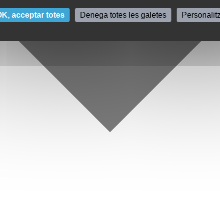
K, acceptar totes
Denega totes les galetes
Personalit