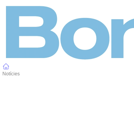
Panell de gestió de galetes
Notícies