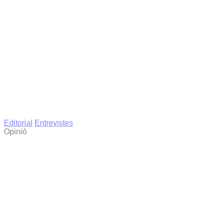
Editorial
Entrevistes
Opinió