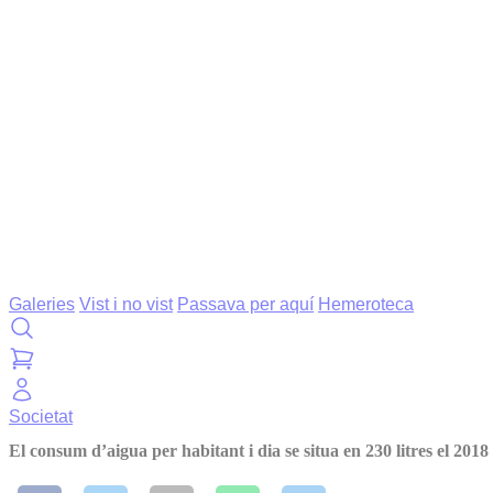
Galeries
Vist i no vist
Passava per aquí
Hemeroteca
Societat
El consum d’aigua per habitant i dia se situa en 230 litres el 2018