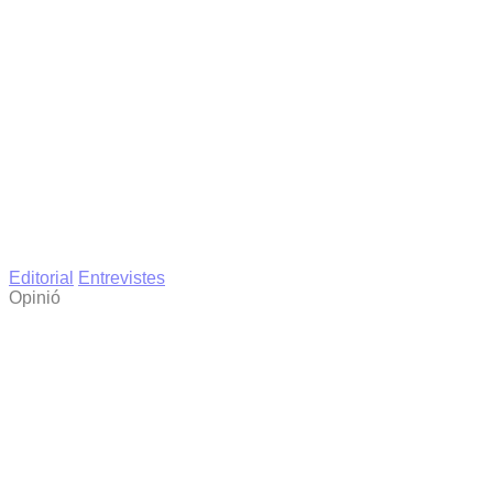
Editorial
Entrevistes
Opinió