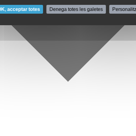
K, acceptar totes
Denega totes les galetes
Personalit