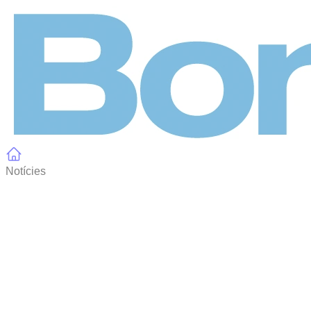
Panell de gestió de galetes
Notícies