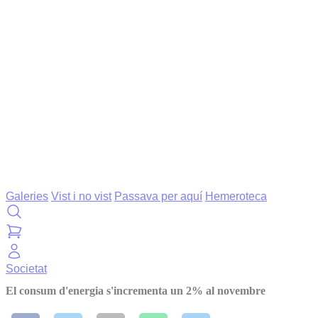
Galeries
Vist i no vist
Passava per aquí
Hemeroteca
Societat
El consum d'energia s'incrementa un 2% al novembre