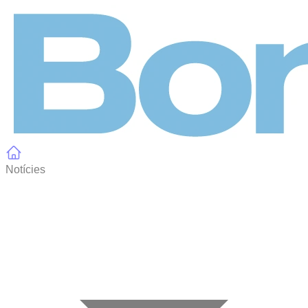
Panell de gestió de galetes
Notícies