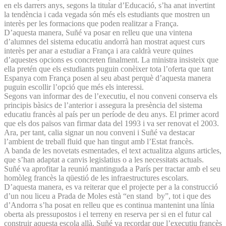
en els darrers anys, segons la titular d’Educació, s’ha anat invertint
la tendència i cada vegada són més els estudiants que mostren un
interès per les formacions que poden realitzar a França.
D’aquesta manera, Suñé va posar en relleu que una vintena
d’alumnes del sistema educatiu andorrà han mostrat aquest curs
interès per anar a estudiar a França i ara caldrà veure quines
d’aquestes opcions es concreten finalment. La ministra insisteix que
ella pretén que els estudiants puguin conèixer tota l’oferta que tant
Espanya com França posen al seu abast perquè d’aquesta manera
puguin escollir l’opció que més els interessi.
Segons van informar des de l’executiu, el nou conveni conserva els
principis bàsics de l’anterior i assegura la presència del sistema
educatiu francès al país per un període de deu anys. El primer acord
que els dos països van firmar data del 1993 i va ser renovat el 2003.
Ara, per tant, calia signar un nou conveni i Suñé va destacar
l’ambient de treball fluid que han tingut amb l’Estat francès.
A banda de les novetats esmentades, el text actualitza alguns articles,
que s’han adaptat a canvis legislatius o a les necessitats actuals.
Suñé va aprofitar la reunió mantinguda a París per tractar amb el seu
homòleg francès la qüestió de les infraestructures escolars.
D’aquesta manera, es va reiterar que el projecte per a la construcció
d’un nou liceu a Prada de Moles està “en stand by”, tot i que des
d’Andorra s’ha posat en relleu que es continua mantenint una línia
oberta als pressupostos i el terreny en reserva per si en el futur cal
construir aquesta escola allà. Suñé va recordar que l’executiu francès