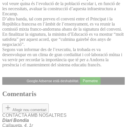
vol veure quina és l’evolució de la població escolar i, en funció de
les necessitats, avaluar la construcció d’aquesta infraestructura a
Encamp.
D’altra banda, tal com preveu el conveni entre el Principat i la
República francesa en l’àmbit de l’ensenyament, es va reunir la
comissió mixta franco-andorrana abans de la signatura del conveni.
En finalitzar la signatura, la ministra d’Educació es va mostrar “molt
satisfeta” per aquest acord, que “culmina gairebé dos anys de
negociació”.
Segons van informar des de l’executiu, la trobada es va
desenvolupar en un clima de gran cordialitat i col·laboració mútua i
va servir per recordar la importància que té per a Andorra la
presència i el manteniment del sistema educatiu francès.
Permetre
Google Adsense està deshabilitat.
Comentaris
Afegir nou comentari
CONTACTA AMB NOSALTRES
Diari Bondia
Callaueta, 4, 1r