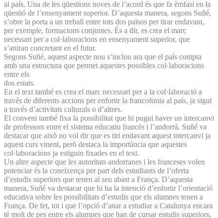
al país. Una de les qüestions noves de l’acord és que fa èmfasi en la
qüestió de l’ensenyament superior. D’aquesta manera, segons Suñé,
s’obre la porta a un treball entre tots dos països per tirar endavant,
per exemple, formacions conjuntes. És a dir, es crea el marc
necessari per a col·laboracions en ensenyament superior, que
s’aniran concretant en el futur.
Segons Suñé, aquest aspecte nou s’inclou ara que el país compta
amb una estructura que permet aquestes possibles col·laboracions
entre els
dos estats.
En el text també es crea el marc necessari per a la col·laboració a
través de diferents accions per enfortir la francofonia al país, ja sigui
a través d’activitats culturals o d’altres.
El conveni també fixa la possibilitat que hi pugui haver un intercanvi
de professors entre el sistema educatiu francès i l’andorrà. Suñé va
destacar que això no vol dir que es tiri endavant aquest intercanvi ja
aquest curs vinent, però destaca la importància que aquestes
col·laboracions ja estiguin fixades en el text.
Un altre aspecte que les autoritats andorranes i les franceses volen
potenciar és la coneixença per part dels estudiants de l’oferta
d’estudis superiors que tenen al seu abast a França. D’aquesta
manera, Suñé va destacar que hi ha la intenció d’enfortir l’orientació
educativa sobre les possibilitats d’estudis que els alumnes tenen a
França. De fet, tot i que l’opció d’anar a estudiar a Catalunya encara
té molt de pes entre els alumnes que han de cursar estudis superiors,