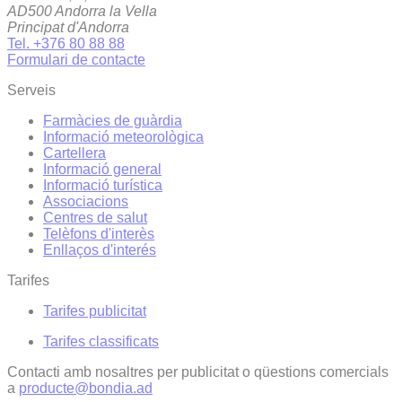
AD500 Andorra la Vella
Principat d'Andorra
Tel. +376 80 88 88
Formulari de contacte
Serveis
Farmàcies de guàrdia
Informació meteorològica
Cartellera
Informació general
Informació turística
Associacions
Centres de salut
Telèfons d'interès
Enllaços d'interés
Tarifes
Tarifes publicitat
Tarifes classificats
Contacti amb nosaltres per publicitat o qüestions comercials
a
producte@bondia.ad