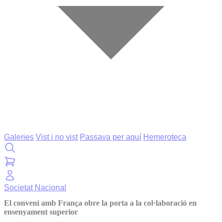
Galeries
Vist i no vist
Passava per aquí
Hemeroteca
Societat
Nacional
El conveni amb França obre la porta a la col·laboració en
ensenyament superior