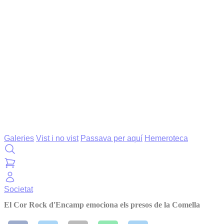
Galeries
Vist i no vist
Passava per aquí
Hemeroteca
Societat
El Cor Rock d'Encamp emociona els presos de la Comella