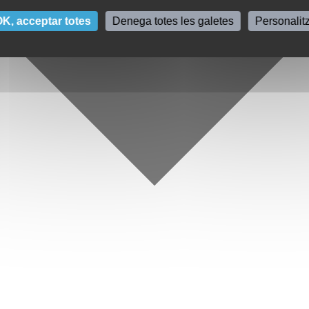
K, acceptar totes
Denega totes les galetes
Personalit