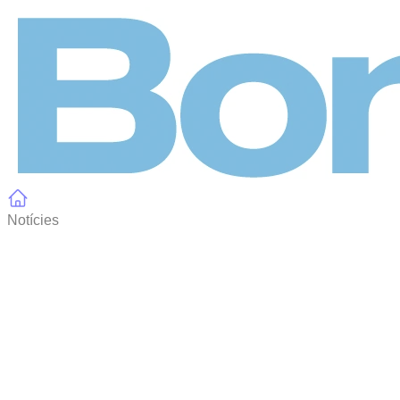
Panell de gestió de galetes
Notícies