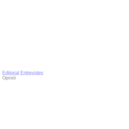
Editorial
Entrevistes
Opinió