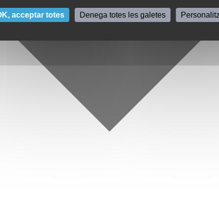
K, acceptar totes
Denega totes les galetes
Personalit