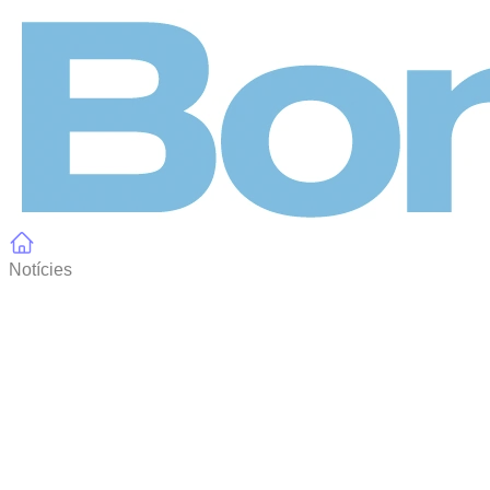
Panell de gestió de galetes
Notícies