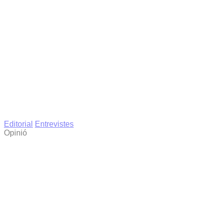
Editorial
Entrevistes
Opinió