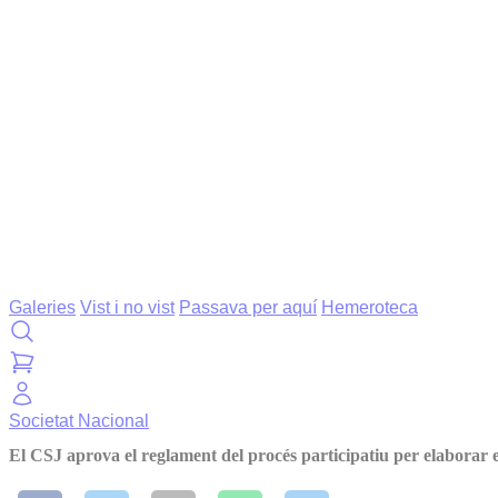
Galeries
Vist i no vist
Passava per aquí
Hemeroteca
Societat
Nacional
El CSJ aprova el reglament del procés participatiu per elaborar el