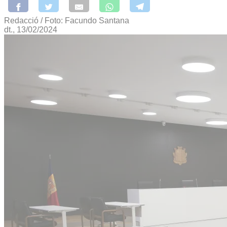
Redacció / Foto: Facundo Santana
dt., 13/02/2024