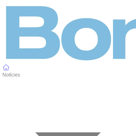
Panell de gestió de galetes
Notícies