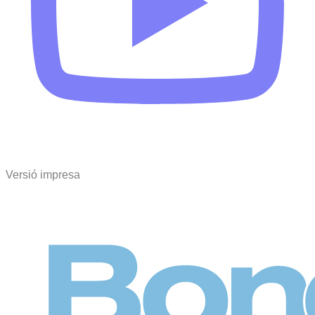
Versió impresa