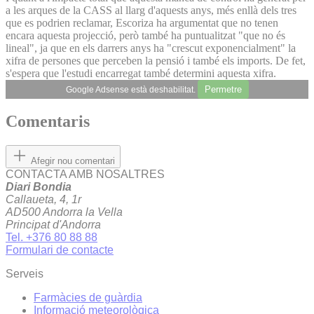
a les arques de la CASS al llarg d'aquests anys, més enllà dels tres
que es podrien reclamar, Escoriza ha argumentat que no tenen
encara aquesta projecció, però també ha puntualitzat "que no és
lineal", ja que en els darrers anys ha "crescut exponencialment" la
xifra de persones que perceben la pensió i també els imports. De fet,
s'espera que l'estudi encarregat també determini aquesta xifra.
Permetre
Google Adsense està deshabilitat.
Comentaris
Afegir nou comentari
CONTACTA AMB NOSALTRES
Diari Bondia
Callaueta, 4, 1r
AD500 Andorra la Vella
Principat d'Andorra
Tel. +376 80 88 88
Formulari de contacte
Serveis
Farmàcies de guàrdia
Informació meteorològica