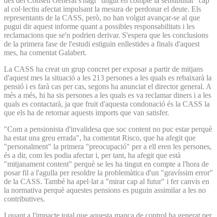
des del Consell General s'hagi "tingut en compte la sensibilitat" cap
al col·lectiu afectat impulsant la mesura de perdonar el deute. Els
representants de la CASS, però, no han volgut avançar-se al que
pugui dir aquest informe quant a possibles responsabilitats i les
reclamacions que se'n podrien derivar. S'espera que les conclusions
de la primera fase de l'estudi estiguin enllestides a finals d'aquest
mes, ha comentat Galabert.
La CASS ha creat un grup concret per exposar a partir de mitjans
d'aquest mes la situació a les 213 persones a les quals es rebaixarà la
pensió i es farà cas per cas, segons ha anunciat el director general. A
més a més, hi ha sis persones a les quals es va reclamar diners i a les
quals es contactarà, ja que fruit d'aquesta condonació és la CASS la
que els ha de retornar aquests imports que van satisfer.
"Com a pensionista d'invalidesa que soc content no puc estar perquè
ha estat una greu errada", ha comentat Risco, que ha afegit que
"personalment" la primera "preocupació" per a ell eren les persones,
és a dir, com les podia afectar i, per tant, ha afegit que està
"mitjanament content" perquè se les ha tingut en compte a l'hora de
posar fil a l'agulla per resoldre la problemàtica d'un "gravíssim error"
de la CASS. També ha apel·lat a "mirar cap al futur" i fer canvis en
la normativa perquè aquestes pensions es puguin assimilar a les no
contributives.
I quant a l'impacte total que aquesta manca de control ha generat per