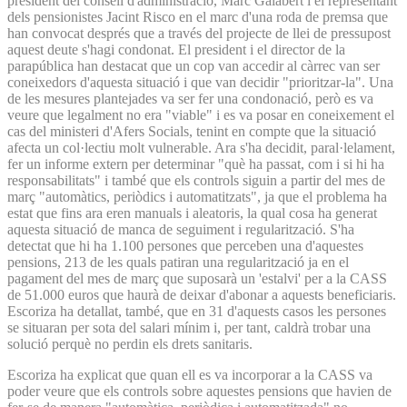
president del consell d'administració, Marc Galabert i el representant
dels pensionistes Jacint Risco en el marc d'una roda de premsa que
han convocat després que a través del projecte de llei de pressupost
aquest deute s'hagi condonat. El president i el director de la
parapública han destacat que un cop van accedir al càrrec van ser
coneixedors d'aquesta situació i que van decidir "prioritzar-la". Una
de les mesures plantejades va ser fer una condonació, però es va
veure que legalment no era "viable" i es va posar en coneixement el
cas del ministeri d'Afers Socials, tenint en compte que la situació
afecta un col·lectiu molt vulnerable. Ara s'ha decidit, paral·lelament,
fer un informe extern per determinar "què ha passat, com i si hi ha
responsabilitats" i també que els controls siguin a partir del mes de
març "automàtics, periòdics i automatitzats", ja que el problema ha
estat que fins ara eren manuals i aleatoris, la qual cosa ha generat
aquesta situació de manca de seguiment i regularització. S'ha
detectat que hi ha 1.100 persones que perceben una d'aquestes
pensions, 213 de les quals patiran una regularització ja en el
pagament del mes de març que suposarà un 'estalvi' per a la CASS
de 51.000 euros que haurà de deixar d'abonar a aquests beneficiaris.
Escoriza ha detallat, també, que en 31 d'aquests casos les persones
se situaran per sota del salari mínim i, per tant, caldrà trobar una
solució perquè no perdin els drets sanitaris.
Escoriza ha explicat que quan ell es va incorporar a la CASS va
poder veure que els controls sobre aquestes pensions que havien de