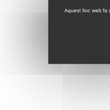
Aquest lloc web fa s