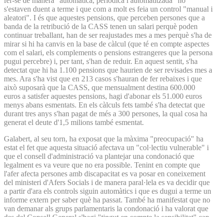
fer-se de manera "automàtica, periòdica i automatitzada" no
s'estaven duent a terme i que com a molt es feia un control "manual i
aleatori". I és que aquestes pensions, que perceben persones que a
banda de la retribució de la CASS tenen un salari perquè poden
continuar treballant, han de ser reajustades mes a mes perquè s'ha de
mirar si hi ha canvis en la base de càlcul (que té en compte aspectes
com el salari, els complements o pensions estrangeres que la persona
pugui percebre) i, per tant, s'han de reduir. En aquest sentit, s'ha
detectat que hi ha 1.100 pensions que haurien de ser revisades mes a
mes. Ara s'ha vist que en 213 casos s'hauran de fer rebaixes i que
això suposarà que la CASS, que mensualment destina 600.000
euros a satisfer aquestes pensions, hagi d'abonar els 51.000 euros
menys abans esmentats. En els càlculs fets també s'ha detectat que
durant tres anys s'han pagat de més a 300 persones, la qual cosa ha
generat el deute d'1,5 milions també esmentat.
Galabert, al seu torn, ha exposat que la màxima "preocupació" ha
estat el fet que aquesta situació afectava un "col·lectiu vulnerable" i
que el consell d'administració va plantejar una condonació que
legalment es va veure que no era possible. Tenint en compte que
l'afer afecta persones amb discapacitat es va posar en coneixement
del ministeri d'Afers Socials i de manera paral·lela es va decidir que
a partir d'ara els controls siguin automàtics i que es dugui a terme un
informe extern per saber què ha passat. També ha manifestat que no
van demanar als grups parlamentaris la condonació i ha valorat que