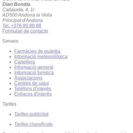
Diari Bondia
Callaueta, 4, 1r
AD500 Andorra la Vella
Principat d'Andorra
Tel. +376 80 88 88
Formulari de contacte
Serveis
Farmàcies de guàrdia
Informació meteorològica
Cartellera
Informació general
Informació turística
Associacions
Centres de salut
Telèfons d'interès
Enllaços d'interés
Tarifes
Tarifes publicitat
Tarifes classificats