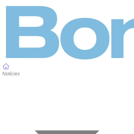
Panell de gestió de galetes
Notícies