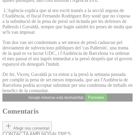
ajudes públiques, tam com informa l'Agència EFE.
L'Agència explica que al seu escrit tramès a la secció segona de
l'Audiència, el fiscal Fernando Rodríguez Rey sosté que no s'oposa
a la substitució de la pena de presó sol·licitada per les defenses de
Pallerols i Gavaldà, sempre que hagin satisfet les penes de multa que
se'ls van imposar.
Tots dos van ser condemnats a set mesos de presó cadascun pel
desviament de subvencions públiques del 'cas Pallerols', una trama
de la qual es va lucrar UDC, i l'Audiència de Barcelona va ordenar
el mes passat el seu ingrés immediat a la presó després que el govern
espanyol els denegués l'indult.
De fet, Vicenç Gavaldà ja va entrar a la presó la setmana passada
per complir la pena de set mesos imposada, que ara l'Audiència de
Barcelona podria acceptar substituir per una condemna de treballs en
benefici de la comunitat.
Permetre
Google Adsense està deshabilitat.
Comentaris
Afegir nou comentari
CONTACTA AMB NOSALTRES