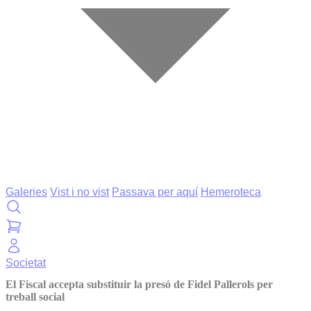
Galeries
Vist i no vist
Passava per aquí
Hemeroteca
Societat
El Fiscal accepta substituir la presó de Fidel Pallerols per
treball social