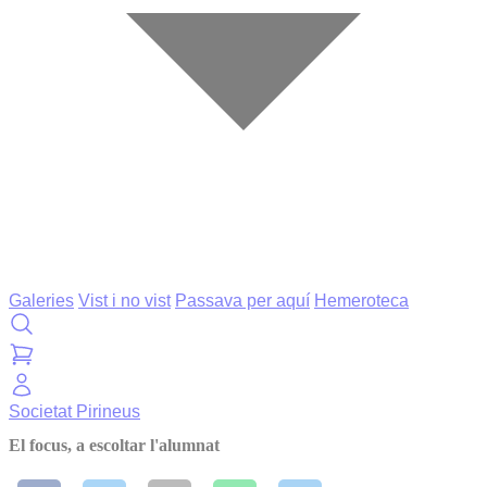
Galeries
Vist i no vist
Passava per aquí
Hemeroteca
Societat
Pirineus
El focus, a escoltar l'alumnat