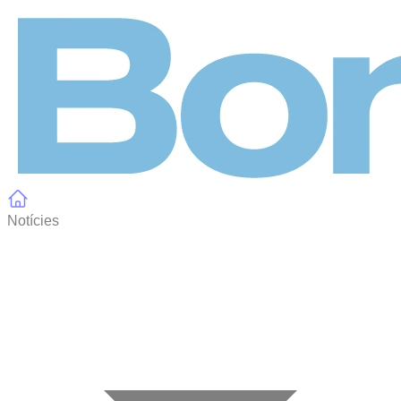
Panell de gestió de galetes
Notícies