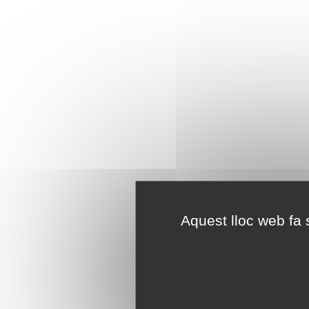
Aquest lloc web fa s