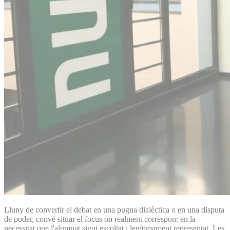
Lluny de convertir el debat en una pugna dialèctica o en una disputa
de poder, convé situar el focus on realment correspon: en la
necessitat que l'alumnat sigui escoltat i legítimament representat. Les