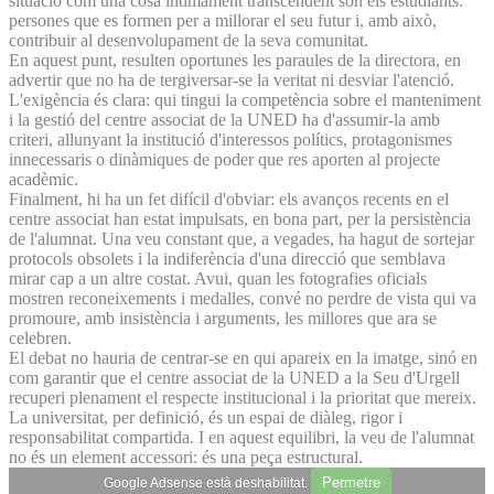
situació com una cosa íntimament transcendent són els estudiants:
persones que es formen per a millorar el seu futur i, amb això,
contribuir al desenvolupament de la seva comunitat.
En aquest punt, resulten oportunes les paraules de la directora, en
advertir que no ha de tergiversar-se la veritat ni desviar l'atenció.
L'exigència és clara: qui tingui la competència sobre el manteniment
i la gestió del centre associat de la UNED ha d'assumir-la amb
criteri, allunyant la institució d'interessos polítics, protagonismes
innecessaris o dinàmiques de poder que res aporten al projecte
acadèmic.
Finalment, hi ha un fet difícil d'obviar: els avanços recents en el
centre associat han estat impulsats, en bona part, per la persistència
de l'alumnat. Una veu constant que, a vegades, ha hagut de sortejar
protocols obsolets i la indiferència d'una direcció que semblava
mirar cap a un altre costat. Avui, quan les fotografies oficials
mostren reconeixements i medalles, convé no perdre de vista qui va
promoure, amb insistència i arguments, les millores que ara se
celebren.
El debat no hauria de centrar-se en qui apareix en la imatge, sinó en
com garantir que el centre associat de la UNED a la Seu d'Urgell
recuperi plenament el respecte institucional i la prioritat que mereix.
La universitat, per definició, és un espai de diàleg, rigor i
responsabilitat compartida. I en aquest equilibri, la veu de l'alumnat
no és un element accessori: és una peça estructural.
Permetre
Google Adsense està deshabilitat.