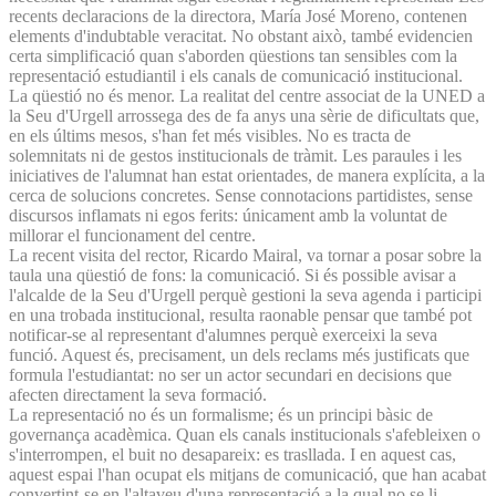
recents declaracions de la directora, María José Moreno, contenen
elements d'indubtable veracitat. No obstant això, també evidencien
certa simplificació quan s'aborden qüestions tan sensibles com la
representació estudiantil i els canals de comunicació institucional.
La qüestió no és menor. La realitat del centre associat de la UNED a
la Seu d'Urgell arrossega des de fa anys una sèrie de dificultats que,
en els últims mesos, s'han fet més visibles. No es tracta de
solemnitats ni de gestos institucionals de tràmit. Les paraules i les
iniciatives de l'alumnat han estat orientades, de manera explícita, a la
cerca de solucions concretes. Sense connotacions partidistes, sense
discursos inflamats ni egos ferits: únicament amb la voluntat de
millorar el funcionament del centre.
La recent visita del rector, Ricardo Mairal, va tornar a posar sobre la
taula una qüestió de fons: la comunicació. Si és possible avisar a
l'alcalde de la Seu d'Urgell perquè gestioni la seva agenda i participi
en una trobada institucional, resulta raonable pensar que també pot
notificar-se al representant d'alumnes perquè exerceixi la seva
funció. Aquest és, precisament, un dels reclams més justificats que
formula l'estudiantat: no ser un actor secundari en decisions que
afecten directament la seva formació.
La representació no és un formalisme; és un principi bàsic de
governança acadèmica. Quan els canals institucionals s'afebleixen o
s'interrompen, el buit no desapareix: es trasllada. I en aquest cas,
aquest espai l'han ocupat els mitjans de comunicació, que han acabat
convertint-se en l'altaveu d'una representació a la qual no se li