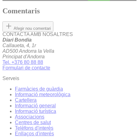
Comentaris
Afegir nou comentari
CONTACTA AMB NOSALTRES
Diari Bondia
Callaueta, 4, 1r
AD500 Andorra la Vella
Principat d'Andorra
Tel. +376 80 88 88
Formulari de contacte
Serveis
Farmàcies de guàrdia
Informació meteorològica
Cartellera
Informació general
Informació turística
Associacions
Centres de salut
Telèfons d'interès
Enllaços d'interés