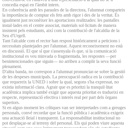
concedia espai en l'àmbit intern.
En coherència amb les paraules de la directora, l'alumnat comparteix
la importància de comptar els fets amb rigor i des de la veritat. És
igualment just reconèixer les aportacions realitzades: les pantalles
instal·lades en el centre associat, materials sol·licitats de manera
insistent pels estudiants, així com la contribució de l'alcaldia de la
Seu d'Urgell.
Tant l'alcalde com el rector han respost històricament a peticions i
necessitats plantejades per l'alumnat. Aquest reconeixement no està
en discussió. El que sí que s'assenyala és que, si la comunicació
institucional es veu minvada o fragmentada, les respostes —per
benintencionades que siguin— no arriben a complir la seva funció
plenament.
D'altra banda, no correspon a l'alumnat pronunciar-se sobre la gestió
de les despeses municipals. La preocupació radica en la contribució
que requereix la UNED i sobre la qual, segons s'ha expressat, no
existia informació clara. Agrair que es prioritzi la tranquil·litat
acadèmica implica també exigir que aquesta prioritat es tradueixi en
respecte, representació efectiva i interès real per part dels òrgans
superiors.
Si en algun moment les crítiques van ser interpretades com a greuges
personals, convé recordar que la funció pública i acadèmica exigeix
una actuació lleial i transparent. La responsabilitat institucional no
pot desplaçar-se al terreny del personal. Els qui poden viure aquesta